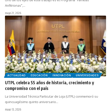
Uno de los ejes de este trabajo es el Programa “Familias
Anfitrionas",…
mayo 21, 2026
ACTUALIDAD
EDUCACIÓN
INNOVACIÓN
UNIVERSIDADES
UTPL celebra 55 años de historia, crecimiento y
compromiso con el país
La Universidad Técnica Particular de Loja (UTPL) conmemoró su
quincuagésimo quinto aniversario…
mayo 13, 2026