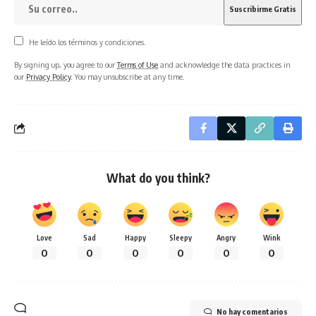
He leído los términos y condiciones.
By signing up, you agree to our
Terms of Use
and acknowledge the data practices in
our
Privacy Policy
. You may unsubscribe at any time.
What do you think?
Love
Sad
Happy
Sleepy
Angry
Wink
0
0
0
0
0
0
No hay comentarios