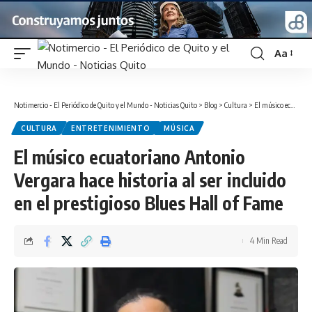
Aa
Font
Resizer
Notimercio - El Periódico de Quito y el Mundo - Noticias Quito
>
Blog
>
Cultura
>
El músico ecuatoriano Antonio Vergara hace historia al ser incluido en el prestigioso Blues Hall of Fame
CULTURA
ENTRETENIMIENTO
MÚSICA
El músico ecuatoriano Antonio
Vergara hace historia al ser incluido
en el prestigioso Blues Hall of Fame
4 Min Read