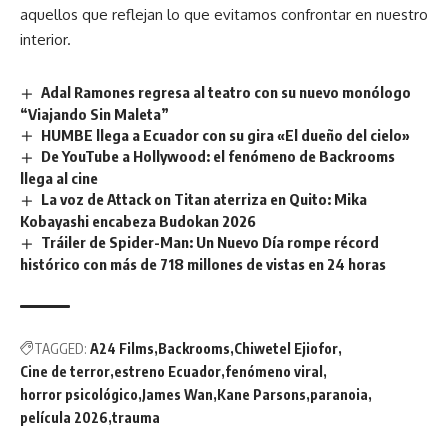
aquellos que reflejan lo que evitamos confrontar en nuestro
interior.
Adal Ramones regresa al teatro con su nuevo monólogo
“Viajando Sin Maleta”
HUMBE llega a Ecuador con su gira «El dueño del cielo»
De YouTube a Hollywood: el fenómeno de Backrooms
llega al cine
La voz de Attack on Titan aterriza en Quito: Mika
Kobayashi encabeza Budokan 2026
Tráiler de Spider-Man: Un Nuevo Día rompe récord
histórico con más de 718 millones de vistas en 24 horas
TAGGED:
A24 Films
Backrooms
Chiwetel Ejiofor
Cine de terror
estreno Ecuador
fenómeno viral
horror psicológico
James Wan
Kane Parsons
paranoia
película 2026
trauma