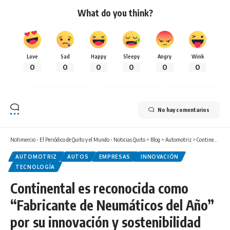
What do you think?
Love
Sad
Happy
Sleepy
Angry
Wink
0
0
0
0
0
0
No hay comentarios
Notimercio - El Periódico de Quito y el Mundo - Noticias Quito
>
Blog
>
Automotriz
>
Continental es reconocida como “Fabricante de Neumáticos del Año” por su innovación y sostenibilidad
AUTOMOTRIZ
AUTOS
EMPRESAS
INNOVACIÓN
TECNOLOGÍA
Continental es reconocida como
“Fabricante de Neumáticos del Año”
por su innovación y sostenibilidad