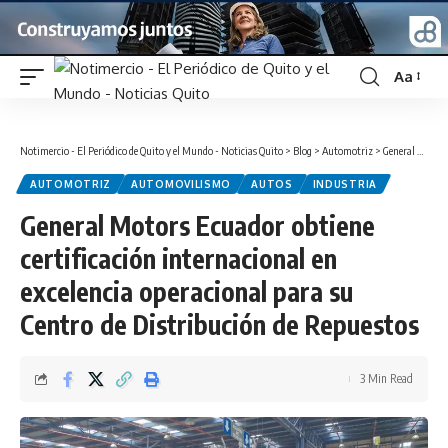
Aa
Font
Resizer
Notimercio - El Periódico de Quito y el Mundo - Noticias Quito
>
Blog
>
Automotriz
>
General Motors Ecuador obtiene certificación internacional en excelencia operacional para su Centro de Distribución de Repuestos
AUTOMOTRIZ
AUTOMOVILISMO
AUTOS
INDUSTRIA
General Motors Ecuador obtiene
certificación internacional en
excelencia operacional para su
Centro de Distribución de Repuestos
3 Min Read