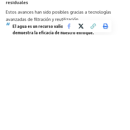
residuales
Estos avances han sido posibles gracias a tecnologías
avanzadas de filtración y reutilización.
El agua es un recurso valioso… nuestro progreso
demuestra la eficacia de nuestro enfoque.
Henning Mühlenstedt.
Reconocimiento internacional en sostenibilidad
La organización independiente CDP otorgó a Continental
una calificación
“B” en gestión del agua en 2025
,
respaldando sus avances en sostenibilidad.
Un referente en la transformación del sector
automotriz
Con estos reconocimientos, Continental reafirma su
liderazgo en el desarrollo de tecnologías que mejoran el
desempeño y la seguridad de los neumáticos, al tiempo
que impulsan una industria más eficiente y sostenible.
La combinación de innovación científica, colaboración global
y gestión responsable posiciona a la compañía como un