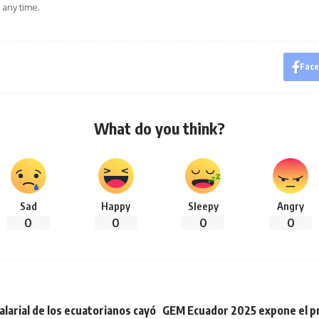
 any time.
Fac
What do you think?
Sad
Happy
Sleepy
Angry
0
0
0
0
alarial de los ecuatorianos cayó
GEM Ecuador 2025 expone el p