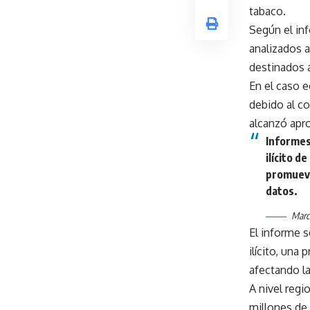
tabaco.
Según el inf
analizados 
destinados a
En el caso e
debido al c
alcanzó apr
Informes
ilícito d
promuevan
datos.
Marc
El informe 
ilícito, una
afectando la
A nivel regi
millones de 