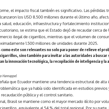
orme, el impacto fiscal también es significativo. Las pérdidas tr
alcanzaron los USD 8.500 millones durante el último año, afec
 salud, educación, infraestructura y fortalecimiento institucion
cuatoriano, se estima que el Estado dejó de recaudar cerca de
omercio ilegal de cigarrillos, mientras que el volumen de con
oximadamente 1.500 millones de unidades durante 2025.
 como este son relevantes no solo para poner de relieve el pro
e cigarrillos, sino también para invitar a las autoridades a busca
 la innovación tecnológica, la recopilación de inteligencia y la
o Hannappel.
señala que Ecuador mantiene una tendencia estructural de alta 
 problemática que ya había sido identificada en estudios previos
 recaudación pública y el control sanitario.
onal, Brasil se mantiene como el mayor mercado ilícito por vo
cigarrillos, equivalente al 54 % del total regional. Por su parte,