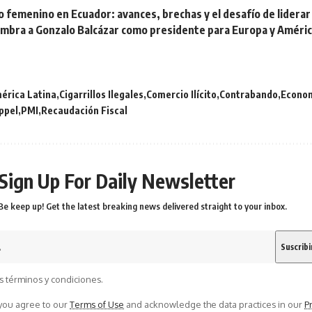
 femenino en Ecuador: avances, brechas y el desafío de liderar
ombra a Gonzalo Balcázar como presidente para Europa y Améric
érica Latina
Cigarrillos Ilegales
Comercio Ilícito
Contrabando
Econo
ppel
PMI
Recaudación Fiscal
Sign Up For Daily Newsletter
Be keep up! Get the latest breaking news delivered straight to your inbox.
s términos y condiciones.
 you agree to our
Terms of Use
and acknowledge the data practices in our
Pr