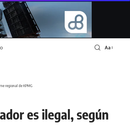
Aa
Font
Resizer
forme regional de KPMG
ador es ilegal, según