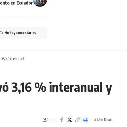
ento en Ecuador
No hay comentarios
 USD 811 en abril
yó 3,16 % interanual y
4 Min Read
Share