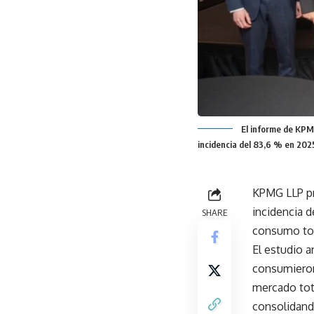
El informe de KPMG
incidencia del 83,6 % en 202
KPMG LLP pr
incidencia d
SHARE
consumo tot
El estudio a
consumieron 
mercado tota
consolidand