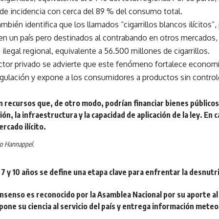
de incidencia con cerca del 89 % del consumo total.
ambién identifica que los llamados “cigarrillos blancos ilícitos”
en un país pero destinados al contrabando en otros mercados,
ilegal regional, equivalente a 56.500 millones de cigarrillos.
ctor privado se advierte que este fenómeno fortalece economía
regulación y expone a los consumidores a productos sin controle
 recursos que, de otro modo, podrían financiar bienes públicos 
ión, la infraestructura y la capacidad de aplicación de la ley. En
rcado ilícito.
o Hannappel.
 7 y 10 años se define una etapa clave para enfrentar la desnutri
senso es reconocido por la Asamblea Nacional por su aporte al 
one su ciencia al servicio del país y entrega información meteo