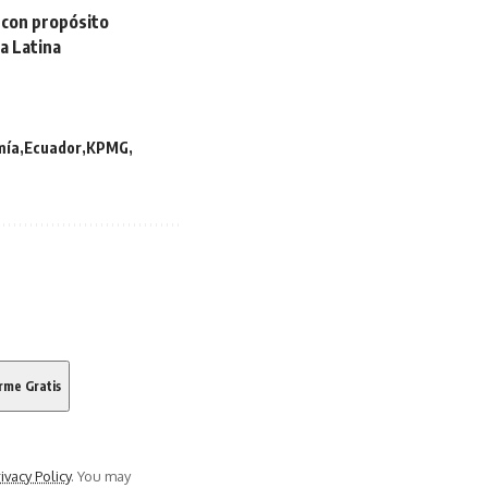
 con propósito
a Latina
mía
Ecuador
KPMG
ivacy Policy
. You may