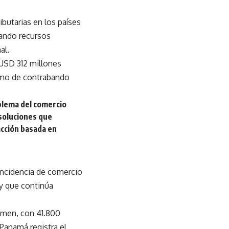
ibutarias en los países
tando recursos
al.
 USD 312 millones
sumo de contrabando
blema del comercio
r soluciones que
 acción basada en
incidencia de comercio
 y que continúa
lumen, con 41.800
 Panamá registra el