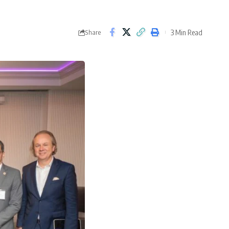
3 Min Read
Share