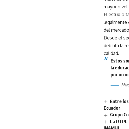
mayor nivel 
El estudio t
legalmente 
del mercado 
Desde el se
debilita la 
calidad.
Estos son
la educac
por un me
Marc
Entre los
Ecuador
Grupo Con
La UTPL p
INAMHI