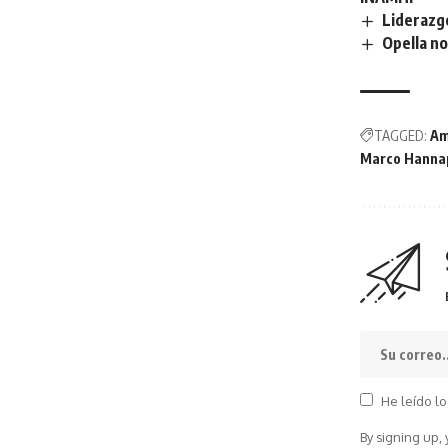
Liderazgo
Opella n
TAGGED:
Am
Marco Hanna
He leído lo
By signing up,