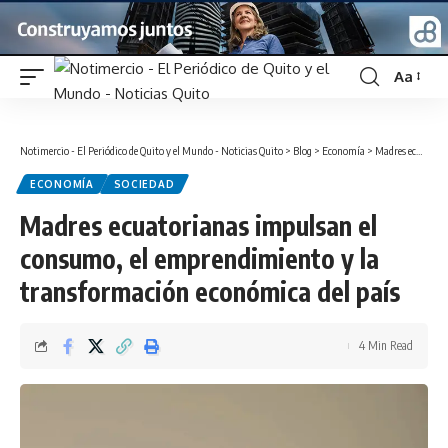
Aa
Font
Resizer
Notimercio - El Periódico de Quito y el Mundo - Noticias Quito
>
Blog
>
Economía
>
Madres ecuatorianas impulsan el consumo, el emprendimiento y la transformación económica del país
ECONOMÍA
SOCIEDAD
Madres ecuatorianas impulsan el
consumo, el emprendimiento y la
transformación económica del país
4 Min Read