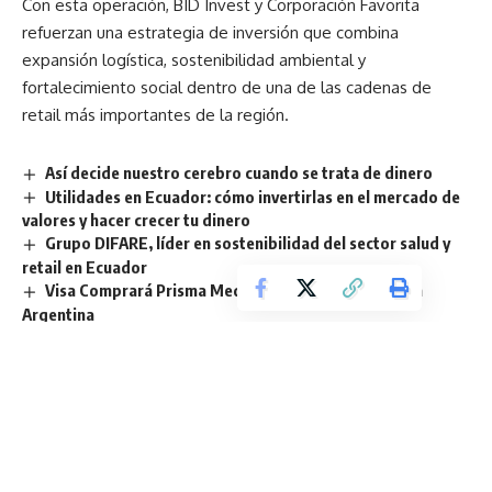
Con esta operación, BID Invest y Corporación Favorita
refuerzan una estrategia de inversión que combina
expansión logística, sostenibilidad ambiental y
fortalecimiento social dentro de una de las cadenas de
retail más importantes de la región.
Así decide nuestro cerebro cuando se trata de dinero
Utilidades en Ecuador: cómo invertirlas en el mercado de
valores y hacer crecer tu dinero
Grupo DIFARE, líder en sostenibilidad del sector salud y
retail en Ecuador
Visa Comprará Prisma Medios de Pago y Newpay en
Argentina
Finanzas sostenibles ganan protagonismo en Ecuador y
redefinen el futuro económico
TAGGED:
BID Invest
Corporación Favorita
Financiamiento
Inversión
JICA
Logística
Panamá
retail
Rey Holding
UKSIP