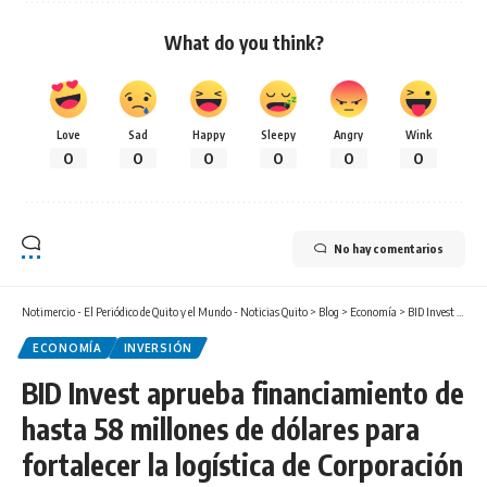
What do you think?
Love
Sad
Happy
Sleepy
Angry
Wink
0
0
0
0
0
0
No hay comentarios
Notimercio - El Periódico de Quito y el Mundo - Noticias Quito
>
Blog
>
Economía
>
BID Invest aprueba financiamiento de hasta 58 millones de dólares para fortalecer la logística de Corporación Favorita en Panamá
ECONOMÍA
INVERSIÓN
BID Invest aprueba financiamiento de
hasta 58 millones de dólares para
fortalecer la logística de Corporación