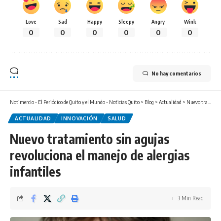
Love
Sad
Happy
Sleepy
Angry
Wink
0
0
0
0
0
0
No hay comentarios
Notimercio - El Periódico de Quito y el Mundo - Noticias Quito
>
Blog
>
Actualidad
>
Nuevo tratamiento sin agujas revoluciona el manejo de alergias infantiles
ACTUALIDAD
INNOVACIÓN
SALUD
Nuevo tratamiento sin agujas
revoluciona el manejo de alergias
infantiles
3 Min Read