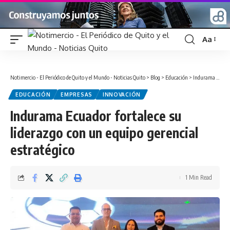
Aa
Font
Resizer
Notimercio - El Periódico de Quito y el Mundo - Noticias Quito
>
Blog
>
Educación
>
Indurama Ecuador fortalece su liderazgo con un equipo gerencial estratégico
EDUCACIÓN
EMPRESAS
INNOVACIÓN
Indurama Ecuador fortalece su
liderazgo con un equipo gerencial
estratégico
1 Min Read