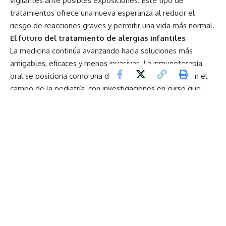
vigilantes ante posibles exposiciones. Este tipo de
tratamientos ofrece una nueva esperanza al reducir el
riesgo de reacciones graves y permitir una vida más normal.
El futuro del tratamiento de alergias infantiles
La medicina continúa avanzando hacia soluciones más
amigables, eficaces y menos invasivas. La inmunoterapia
oral se posiciona como una de las grandes apuestas en el
campo de la pediatría, con investigaciones en curso que
buscan optimizar su seguridad y ampliar su alcance.
Lo que antes implicaba miedo y restricciones, hoy comienza
a transformarse en una oportunidad para vivir con mayor
tranquilidad.
El contrabando y el tráfico de armas empujan a ecuador al
«top 5» mundial de criminalidad
Job X Day 2026: el futuro del trabajo ya es presente y
exige adaptación urgente en Ecuador
El profundo impacto de las enfermedades Neurológicas
en la autonomía de las mujeres en Ecuador