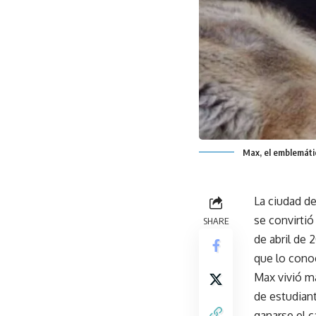
Max, el emblemátic
La ciudad de
se convirtió
SHARE
de abril de 
que lo conoc
Max vivió m
de estudiant
ganarse el c