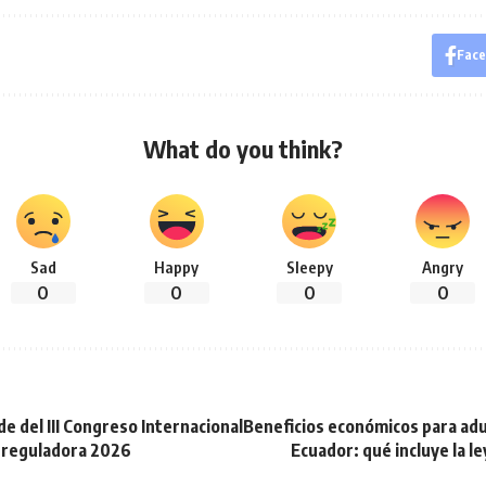
Fac
What do you think?
Sad
Happy
Sleepy
Angry
0
0
0
0
e del III Congreso Internacional
Beneficios económicos para ad
rreguladora 2026
Ecuador: qué incluye la l