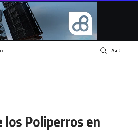
Aa
Font
Resizer
 los Poliperros en