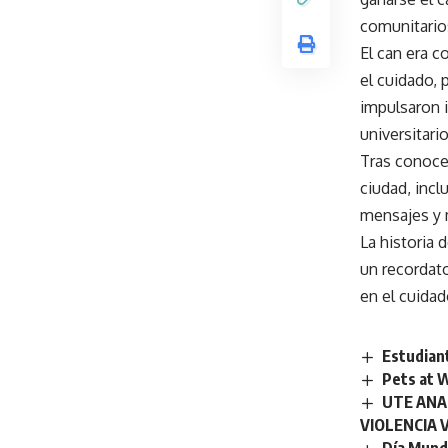
comunitarios
El can era c
el cuidado, 
impulsaron i
universitario
Tras conocer
ciudad, incl
mensajes y 
La historia
un recordato
en el cuidad
Estudian
Pets at W
UTE ANA
VIOLENCIA V