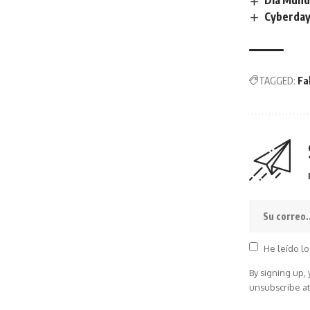
Día Mundi
Cyberday
TAGGED:
Fa
He leído lo
By signing up,
unsubscribe at