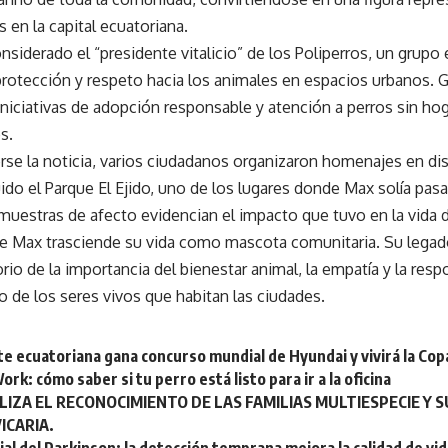
 en la capital ecuatoriana.
onsiderado el “presidente vitalicio” de los Poliperros, un gru
protección y respeto hacia los animales en espacios urbanos. Gr
niciativas de adopción responsable y atención a perros sin ho
s.
se la noticia, varios ciudadanos organizaron homenajes en dis
uido el Parque El Ejido, uno de los lugares donde Max solía pasa
muestras de afecto evidencian el impacto que tuvo en la vida
 de Max trasciende su vida como mascota comunitaria. Su leg
rio de la importancia del bienestar animal, la empatía y la resp
o de los seres vivos que habitan las ciudades.
te ecuatoriana gana concurso mundial de Hyundai y vivirá la C
ork: cómo saber si tu perro está listo para ir a la oficina
LIZA EL RECONOCIMIENTO DE LAS FAMILIAS MULTIESPECIE Y S
ICARIA.