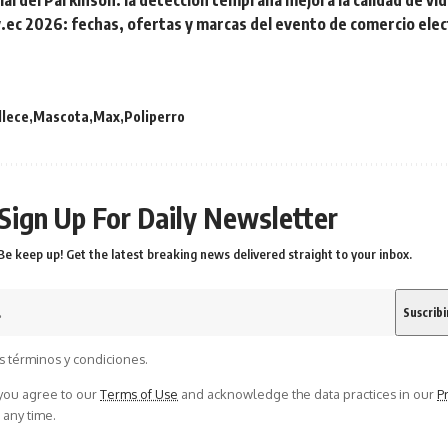
al del Parkinson: la detección temprana mejora la calidad de vid
.ec 2026: fechas, ofertas y marcas del evento de comercio ele
llece
Mascota
Max
Poliperro
Sign Up For Daily Newsletter
Be keep up! Get the latest breaking news delivered straight to your inbox.
s términos y condiciones.
 you agree to our
Terms of Use
and acknowledge the data practices in our
Pr
 any time.