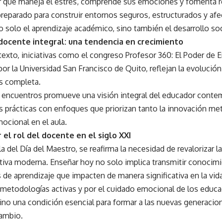
 que maneja el estrés, comprende sus emociones y fomenta re
reparado para construir entornos seguros, estructurados y afe
o solo el aprendizaje académico, sino también el desarrollo s
docente integral: una tendencia en crecimiento
exto, iniciativas como el congreso Profesor 360: El Poder de 
or la Universidad San Francisco de Quito, reflejan la evolució
s completa.
e encuentros promueve una visión integral del educador con
s prácticas con enfoques que priorizan tanto la innovación m
ocional en el aula.
 el rol del docente en el siglo XXI
la del Día del Maestro, se reafirma la necesidad de revalorizar 
tiva moderna. Enseñar hoy no solo implica transmitir conocimi
 de aprendizaje que impacten de manera significativa en la vid
 metodologías activas y por el cuidado emocional de los educ
sino una condición esencial para formar a las nuevas generaci
ambio.