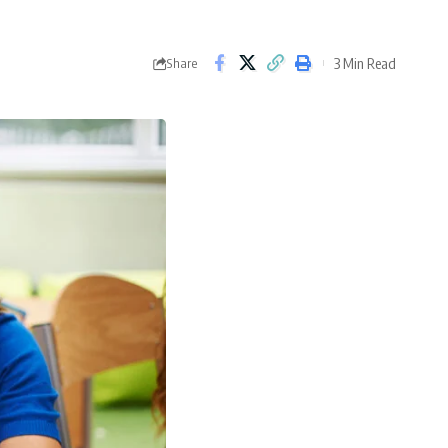
3 Min Read
Share