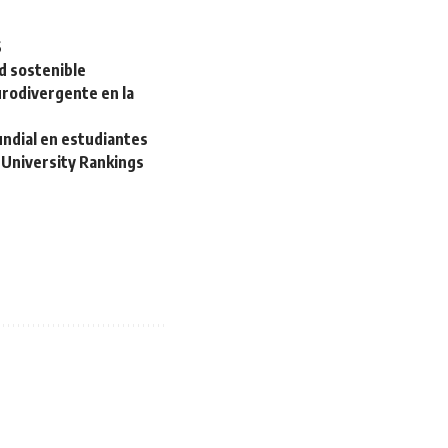
6
ad sostenible
urodivergente en la
undial en estudiantes
 University Rankings