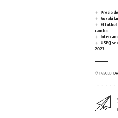
Precio de
Suzuki la
El fútbol
cancha
Intercamb
USFQ se 
2027
TAGGED:
Do