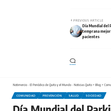
PREVIOUS ARTICLE
Día Mundial del 
temprana mejora 
pacientes
Notimercio - El Periódico de Quito y el Mundo - Noticias Quito
>
Blog
>
Comu
COMUNIDAD
PREVENCIÓN
SALUD
SOCIEDAD
Día Mundial del Parki