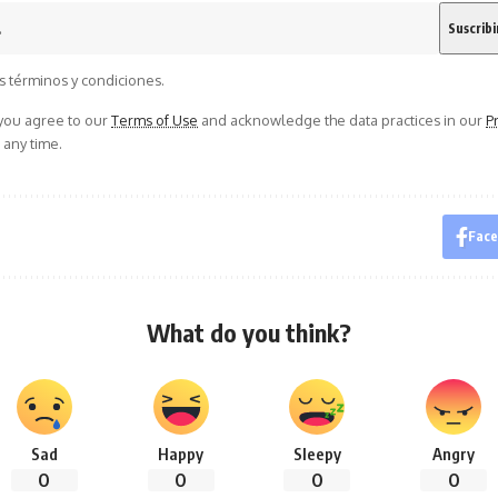
s términos y condiciones.
 you agree to our
Terms of Use
and acknowledge the data practices in our
Pr
 any time.
Fac
What do you think?
Sad
Happy
Sleepy
Angry
0
0
0
0