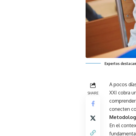
Expertos destacan 
A pocos días
XXI cobra un
SHARE
comprender 
conecten co
Metodologí
En el contex
fundamental 