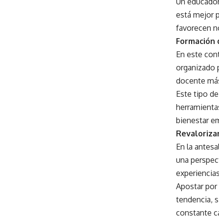
Un educador
está mejor p
favorecen n
Formación 
En este cont
organizado p
docente má
Este tipo d
herramienta
bienestar em
Revalorizar
En la antesa
una perspec
experiencias
Apostar por
tendencia, 
constante c