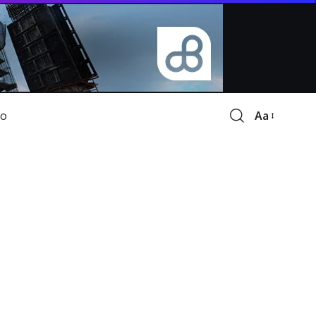
Aa
Font
Resizer