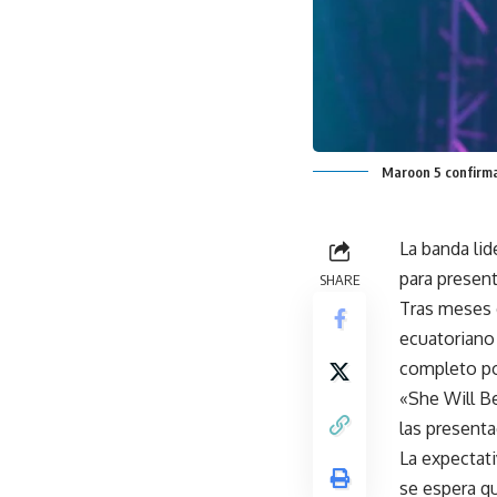
Maroon 5 confirma 
La banda lid
para presen
SHARE
Tras meses d
ecuatoriano
completo po
«She Will B
las presenta
La expectati
se espera qu