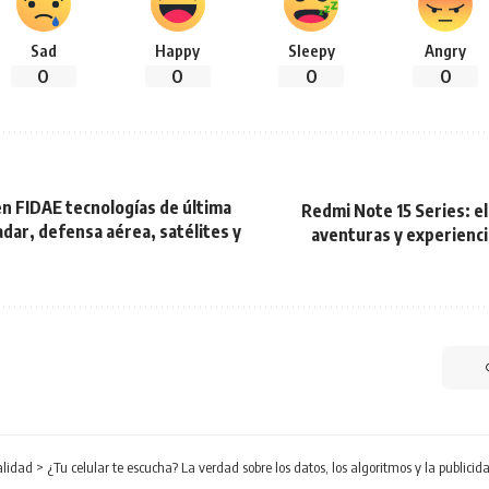
Sad
Happy
Sleepy
Angry
0
0
0
0
en FIDAE tecnologías de última
Redmi Note 15 Series: el 
dar, defensa aérea, satélites y
aventuras y experienci
alidad
>
¿Tu celular te escucha? La verdad sobre los datos, los algoritmos y la publicida