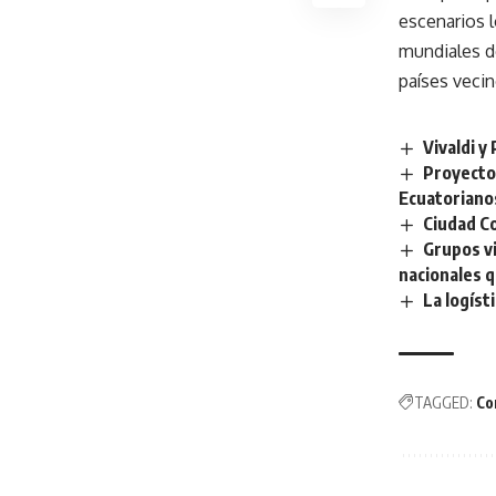
escenarios l
mundiales de
países vecin
Vivaldi y
Proyecto 
Ecuatoriano
Ciudad Co
Grupos v
nacionales q
La logís
TAGGED:
Co