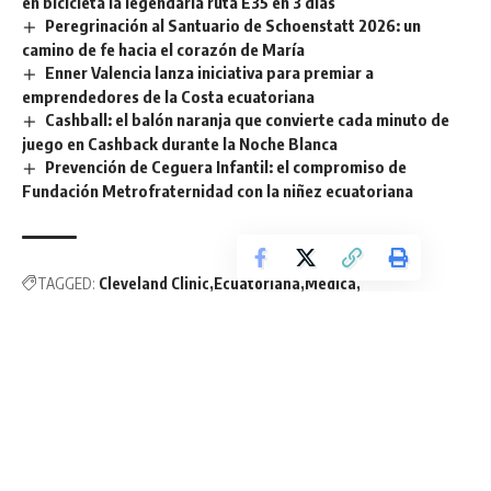
en bicicleta la legendaria ruta E35 en 3 días
Peregrinación al Santuario de Schoenstatt 2026: un
camino de fe hacia el corazón de María
Enner Valencia lanza iniciativa para premiar a
emprendedores de la Costa ecuatoriana
Cashball: el balón naranja que convierte cada minuto de
juego en Cashback durante la Noche Blanca
Prevención de Ceguera Infantil: el compromiso de
Fundación Metrofraternidad con la niñez ecuatoriana
TAGGED:
Cleveland Clinic
Ecuatoriana
Médica
Mes de la mujer
salud
Sign Up For Daily Newsletter
Be keep up! Get the latest breaking news delivered
straight to your inbox.