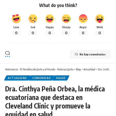
What do you think?
Love
Sad
Happy
Sleepy
Angry
Wink
0
0
0
0
0
0
No hay comentarios
Notimercio - El Periódico de Quito y el Mundo - Noticias Quito
>
Blog
>
Actualidad
>
Dra. Cinthya Peña Orbea, la médica ecuatoriana que destaca en Cleveland Clinic y promueve la equidad en salud
ACTUALIDAD
COMUNIDAD
SALUD
Dra. Cinthya Peña Orbea, la médica
ecuatoriana que destaca en
Cleveland Clinic y promueve la
equidad en salud