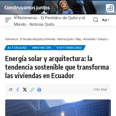
Aa
Font
Resizer
Notimercio - El Periódico de Quito y el Mundo - Noticias Quito
>
Blog
>
Actualidad
>
Energía solar y arquitectura: la tendencia sostenible que transforma las viviendas en Ecuador
ACTUALIDAD
INNOVACIÓN
SOSTENIBILIDAD
Energía solar y arquitectura: la
tendencia sostenible que transforma
las viviendas en Ecuador
3 Min Read