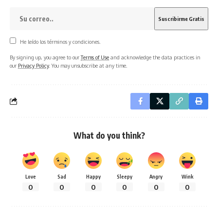
He leído los términos y condiciones.
By signing up, you agree to our
Terms of Use
and acknowledge the data practices in
our
Privacy Policy
. You may unsubscribe at any time.
What do you think?
Love
Sad
Happy
Sleepy
Angry
Wink
0
0
0
0
0
0