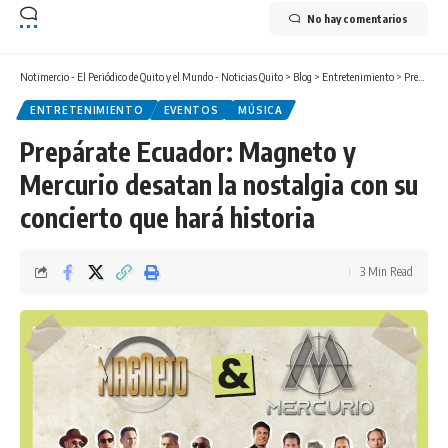
No hay comentarios
Notimercio - El Periódico de Quito y el Mundo - Noticias Quito
>
Blog
>
Entretenimiento
>
Prepárate Ecuador: Magneto y Mercurio desatan la nostalgia con su concierto que hará historia
ENTRETENIMIENTO
EVENTOS
MÚSICA
Prepárate Ecuador: Magneto y
Mercurio desatan la nostalgia con su
concierto que hará historia
3 Min Read