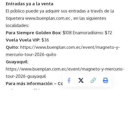
Entradas ya a la venta
El público puede ya adquirir sus entradas a través de la
tiquetera
www.buenplan.com.ec
, en las siguientes
localidades:
Para Siempre Golden Box:
$108 Enamoradísimo: $72
Vuela Vuela VIP:
$36
Quito:
https://www.buenplan.com.ec/event/magneto-y-
mercurio-tour-2026-quito
Guayaquil:
https://www.buenplan.com.ec/event/magneto-y-mercurio-
tour-2026-guayaquil
Para más información – Contacto oficiales de
Relaciones Públicas:
Quito
Paola Díaz Z. Marketing Musical & PR – 180 Producciones. +
593 98 4419 6963
pcristinad@gmail.com
Guayaquil
Wilson Chusan “Marketing Musical & PR” 098 3315216.