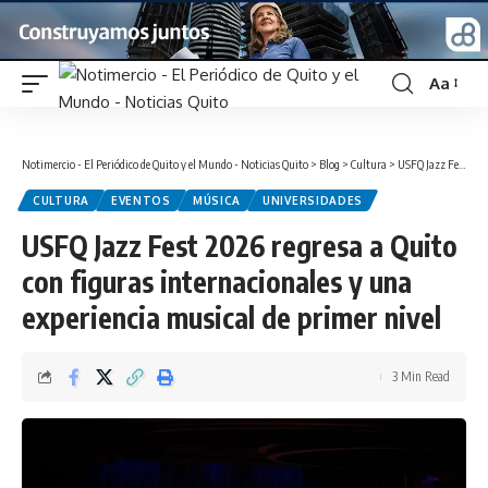
Aa
Font
Resizer
Notimercio - El Periódico de Quito y el Mundo - Noticias Quito
>
Blog
>
Cultura
>
USFQ Jazz Fest 2026 regresa a Quito con figuras internacionales y una experiencia musical de primer nivel
CULTURA
EVENTOS
MÚSICA
UNIVERSIDADES
USFQ Jazz Fest 2026 regresa a Quito
con figuras internacionales y una
experiencia musical de primer nivel
3 Min Read