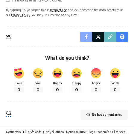
He leído los términos y condiciones.
By signing up, you agree to our
Terms of Use
and acknowledge the data practices in
our
Privacy Policy
. You may unsubscribe at any time.
What do you think?
Love
Sad
Happy
Sleepy
Angry
Wink
0
0
0
0
0
0
No hay comentarios
Notimercio - El Periódico de Quito y el Mundo - Noticias Quito
>
Blog
>
Economía
>
El país se electrifica: así avanza la nueva era de movilidad en Ecuador