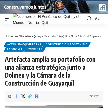
Aa
Font
Resizer
Notimercio - El Periódico de Quito y el Mundo - Noticias Quito
>
Blog
>
Actualidad|Empresas
>
Artefa
ACTUALIDAD|EMPRESAS
CONSTRUCCIÓN SOSTENIBLE
ECONOMÍA
EMPRESAS
Artefacta amplía su portafolio con
una alianza estratégica junto a
Dolmen y la Cámara de la
Construcción de Guayaquil
3 Min Read