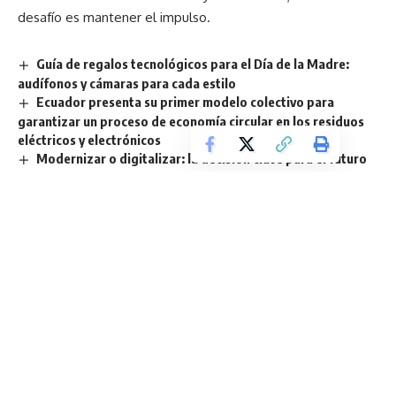
desafío es mantener el impulso.
Guía de regalos tecnológicos para el Día de la Madre:
audífonos y cámaras para cada estilo
Ecuador presenta su primer modelo colectivo para
garantizar un proceso de economía circular en los residuos
eléctricos y electrónicos
Modernizar o digitalizar: la decisión clave para el futuro
de Latinoamérica
La inteligencia artificial redefine el futuro de los
smartphones en Ecuador
GWM fortalece su presencia en el Austro ecuatoriano con
la apertura de su nuevo concesionario en Cuenca
TAGGED:
Electromovilidad
Energía renovable
Mercado automotor
movilidad eléctrica
Vehículos Eléctricos