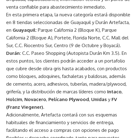
venta confiable para abastecimiento inmediato.
En esta primera etapa, la nueva categoría estará disponible
en 8 tiendas seleccionadas de Guayaquil y Durán Artefacta,
en
Guayaquil:
Parque California 2 (Bloque K), Parque
California 2 (Bloque A), Portete, Florida Norte, C.C. Mall del
Sur, C.C. Riocentro Sur, Centro (9 de Octubre y Boyacá).
Durán:
C.C. Paseo Shopping (Autopista Durán Km 3.5). En
estos puntos, los clientes podrán acceder a un portafolio
que cubre desde obra gris hasta acabados, con productos
como bloques, adoquines, fachaletas y baldosas, además
de cemento, acero, adhesivos, tuberías, madera/plywood,
grifería, y la distribución de marcas líderes como
Intaco
,
Holcim
,
Novacero
,
Pelícano Plywood
,
Unidas
y
FV
(Franz Viegener).
Adicionalmente, Artefacta contará con sus esquemas
habituales de financiamiento y servicios de entrega,
facilitando el acceso a compras con opciones de pago
flexibles y despacho coordinado, tanto para proyectos