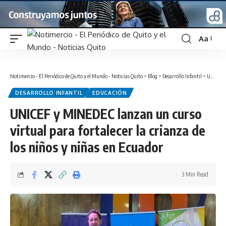
Aa
Font
Resizer
Notimercio - El Periódico de Quito y el Mundo - Noticias Quito
>
Blog
>
Desarrollo Infantil
>
UNICEF y MINEDEC lanzan un curso virtual para fortalecer la crianza de los niños y niñas en Ecuador
DESARROLLO INFANTIL
EDUCACIÓN
UNICEF y MINEDEC lanzan un curso
virtual para fortalecer la crianza de
los niños y niñas en Ecuador
3 Min Read