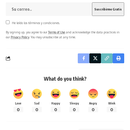
He leído los términos y condiciones.
By signing up, you agree to our
Terms of Use
and acknowledge the data practices in
our
Privacy Policy
. You may unsubscribe at any time.
What do you think?
Love
Sad
Happy
Sleepy
Angry
Wink
0
0
0
0
0
0