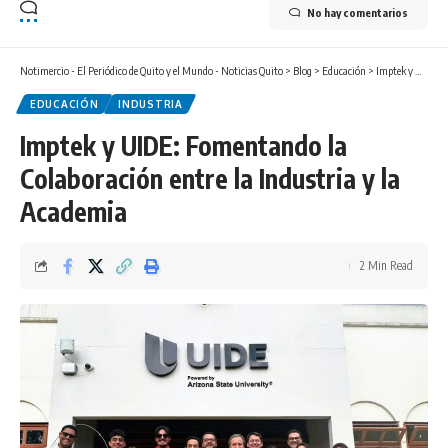
No hay comentarios
Notimercio - El Periódico de Quito y el Mundo - Noticias Quito
>
Blog
>
Educación
>
Imptek y UIDE: Fomentando la Colaboración entre la Industria y la Academia
EDUCACIÓN
INDUSTRIA
Imptek y UIDE: Fomentando la
Colaboración entre la Industria y la
Academia
2 Min Read