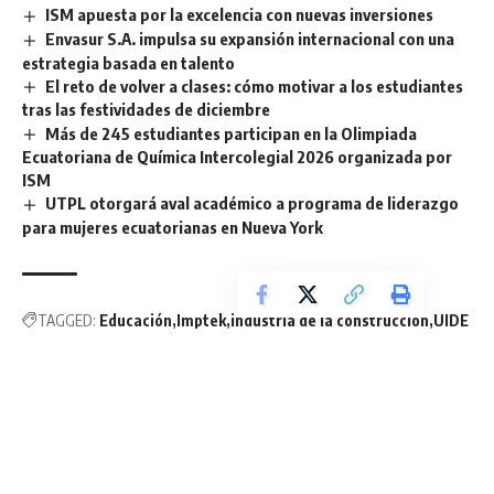
ISM apuesta por la excelencia con nuevas inversiones
Envasur S.A. impulsa su expansión internacional con una
estrategia basada en talento
El reto de volver a clases: cómo motivar a los estudiantes
tras las festividades de diciembre
Más de 245 estudiantes participan en la Olimpiada
Ecuatoriana de Química Intercolegial 2026 organizada por
ISM
UTPL otorgará aval académico a programa de liderazgo
para mujeres ecuatorianas en Nueva York
TAGGED:
Educación
Imptek
industria de la construcción
UIDE
Sign Up For Daily Newsletter
Be keep up! Get the latest breaking news delivered
straight to your inbox.