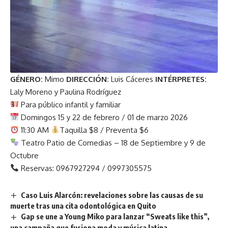
GÉNERO:
Mimo
DIRECCIÓN:
Luis Cáceres
INTÉRPRETES:
Laly Moreno y Paulina Rodríguez
Para público infantil y familiar
Domingos 15 y 22 de febrero / 01 de marzo 2026
11:30 AM
Taquilla $8 / Preventa $6
Teatro Patio de Comedias – 18 de Septiembre y 9 de
Octubre
Reservas: 0967927294 / 0997305575
Caso Luis Alarcón: revelaciones sobre las causas de su
muerte tras una cita odontológica en Quito
Gap se une a Young Miko para lanzar “Sweats like this”,
una campaña que fusiona moda y música latina