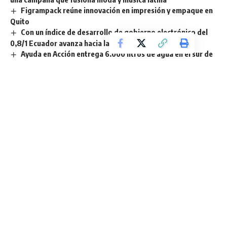
Figrampack reúne innovación en impresión y empaque en
Quito
Con un índice de desarrollo de gobierno electrónico del
0,8/1 Ecuador avanza hacia la innovación sostenible
Ayuda en Acción entrega 6.000 litros de agua en el sur de
Quito ante emergencia por desabastecimiento
TAGGED:
Comedia
Infantil
Obras
quito
Teatro
Sign Up For Daily Newsletter
Be keep up! Get the latest breaking news delivered
straight to your inbox.