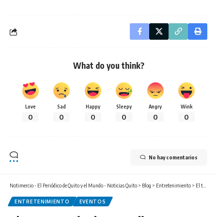
What do you think?
Love
Sad
Happy
Sleepy
Angry
Wink
0
0
0
0
0
0
No hay comentarios
Notimercio - El Periódico de Quito y el Mundo - Noticias Quito
>
Blog
>
Entretenimiento
>
El teatro patio de comedias
ENTRETENIMIENTO
EVENTOS