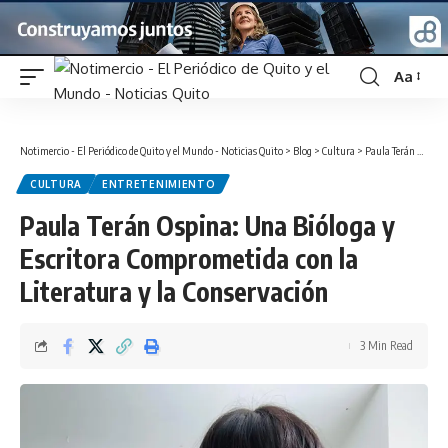
Aa
Font
Resizer
Notimercio - El Periódico de Quito y el Mundo - Noticias Quito
>
Blog
>
Cultura
>
Paula Terán Ospina: Una Bióloga y Escritora Comprometida con la Literatura y la Conservación
CULTURA
ENTRETENIMIENTO
Paula Terán Ospina: Una Bióloga y
Escritora Comprometida con la
Literatura y la Conservación
3 Min Read