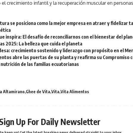
el crecimiento infantil y la recuperación muscular en personas
ura se posiciona como la mejor empresa en atraer y fidelizar ta
ética
ue inspira: El desafío de reconciliarnos con el bienestar del pla
s 2025: La belleza que cuida el planeta
desa: crecimiento sostenido y liderazgo con propósito en el Me
entos abre las puertas de su planta y reafirma su Compromiso co
 nutrición de las familias ecuatorianas
a Altamirano
Ghee de Vita
Vita
Vita Alimentos
Sign Up For Daily Newsletter
Be keep up! Get the latest breaking news delivered straight to your inbox.