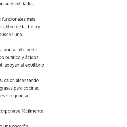
n sensibilidades
s funcionales más
a, libre de lactosa y
 buscan una
a por su alto perfil
do butírico y ácidos
, apoyan el equilibrio
al calor, alcanzando
grasas para cocinar.
tes sin generar
incorporarse fácilmente
do una cocción