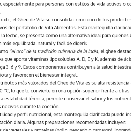
 especialmente para personas con estilos de vida activos o co
.
texto, el Ghee de Vita se consolida como uno de los producto
vos del portafolio de Vita Alimentos. Esta mantequilla clarificad
 la leche, se presenta como una alternativa ideal para quienes
 más equilibrada, natural y fácil de digerir.
como
“el oro” de la tradición culinaria de la India
, el ghee destac
 ya que aporta vitaminas liposolubles A, D, E y K, además de áci
 3, 6 y 9. Estos componentes contribuyen a la salud intestinal
iota y favorecen el bienestar integral.
tributos más valorados del Ghee de Vita es su alta resistencia 
0 °C, lo que lo convierte en una opción superior frente a otras 
ta estabilidad térmica, permite conservar el sabor y los nutrien
nocivos durante la cocción.
tilidad y perfil nutricional, esta mantequilla clarificada puede 
tación diaria. Algunas preparaciones recomendadas incluyen:
s de vegetales y proteínas (pollo, pescado o camarón), logran