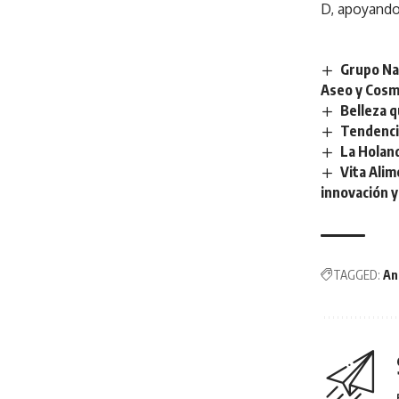
D, apoyando 
Grupo Nat
Aseo y Cosm
Belleza q
Tendencia
La Holan
Vita Alim
innovación y
TAGGED:
An