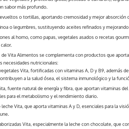
un sabor más profundo.
evueltos o tortillas, aportando cremosidad y mejor absorción 
inoa o legumbres, sustituyendo aceites refinados y mejorando 
ones al horno, como papas, vegetales asados o recetas gourmet
 calor.
io de Vita Alimentos se complementa con productos que aporta
as necesidades nutricionales:
egetales Vita, fortificadas con vitaminas A, D y B9, además d
contribuyen a la salud ósea, el sistema inmunológico y la funci
ta, fuente natural de energía y fibra, que aportan vitaminas de
es para el metabolismo y el rendimiento diario.
leche Vita, que aporta vitaminas A y D, esenciales para la visió
une.
aborizadas Vita, especialmente la leche con chocolate, que co