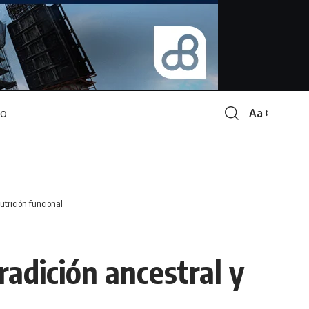
Aa
Font
Resizer
nutrición funcional
radición ancestral y