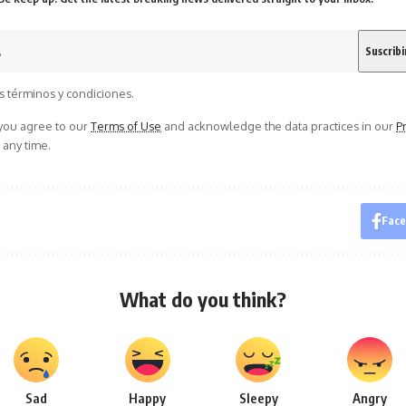
s términos y condiciones.
 you agree to our
Terms of Use
and acknowledge the data practices in our
Pr
 any time.
Fac
What do you think?
Sad
Happy
Sleepy
Angry