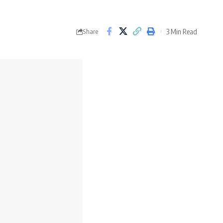
3 Min Read
Share