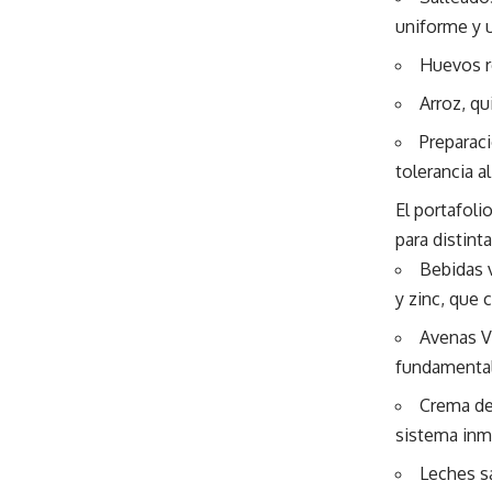
uniforme y 
Huevos r
Arroz, qu
Preparaci
tolerancia al
El portafol
para distint
Bebidas v
y zinc, que 
Avenas Vi
fundamental
Crema de 
sistema inm
Leches s