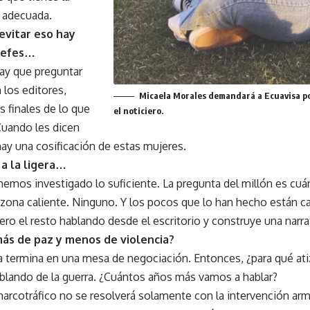
 adecuada.
evitar eso hay
 jefes…
ay que preguntar
 los editores,
Micaela Morales demandará a Ecuavisa p
 finales de lo que
el noticiero.
Cuando les dicen
ay una cosificación de estas mujeres.
 a la ligera…
emos investigado lo suficiente. La pregunta del millón es cuá
 zona caliente. Ninguno. Y los pocos que lo han hecho están ca
ero el resto hablando desde el escritorio y construye una narra
más de paz y menos de violencia?
a termina en una mesa de negociación. Entonces, ¿para qué at
blando de la guerra. ¿Cuántos años más vamos a hablar?
narcotráfico no se resolverá solamente con la intervención ar