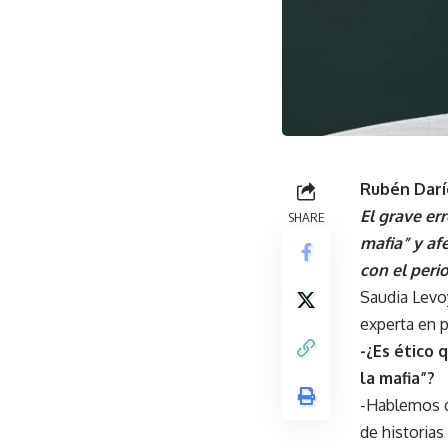
Rubén Darí
El grave er
SHARE
mafia” y af
con el peri
Saudia Levo
experta en p
-¿Es ético 
la mafia”?
-Hablemos d
de historias