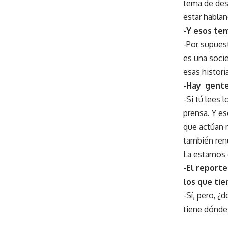
tema de desa
estar hablan
-Y esos te
-Por supues
es una soci
esas histori
-Hay gente
-Si tú lees 
prensa. Y es
que actúan m
también renu
La estamos 
-El reporte
los que tie
-Sí, pero, ¿
tiene dónde 