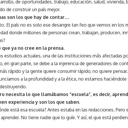
rrollo, de oportunidades, trabajo, educación, salud, vivienda,
do de construir un país mejor.
mas son los que hay de contar…
to. El país no es solo ese desangre tan feo que vemos en los m
edad donde millones de personas crean, trabajan, producen, i
as?
 que ya no cree en la prensa.
los estudios actuales, una de las instituciones más afectadas por
o, en gran parte, se debe a la injerencia de generadores de con
ás rápido y la gente quiere consumir rápido, no quiere pensar.
nciamos a la profundidad y a la ética, no estamos haciéndole u
destruyendo.
ro necesita lo que llamábamos “escuela”, es decir, aprend
nen experiencia y son los que saben.
dónde está esa escuela? Antes estaba en las redacciones. Pero 
aprender. No tiene nadie que lo guíe. Y así, el que está perdien