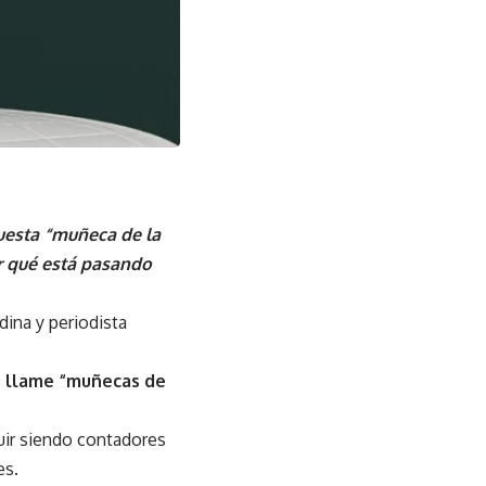
uesta “muñeca de la
ar qué está pasando
ina y periodista
as llame “muñecas de
uir siendo contadores
es.