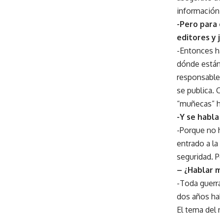
información
-Pero para 
editores y
-Entonces h
dónde están
responsables
se publica. 
“muñecas” h
-Y se habla
-Porque no h
entrado a la
seguridad. P
– ¿Hablar 
-Toda guerr
dos años ha
El tema del 