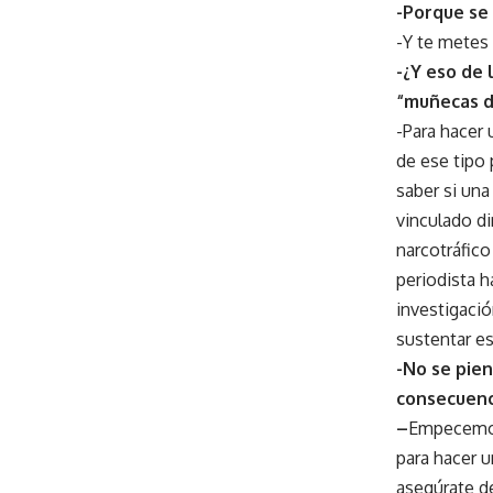
-Porque se
-Y te metes 
-¿Y eso de 
“muñecas d
-Para hacer 
de ese tipo 
saber si una
vinculado d
narcotráfico
periodista 
investigaci
sustentar es
-No se pien
consecuen
–
Empecemos
para hacer 
asegúrate de