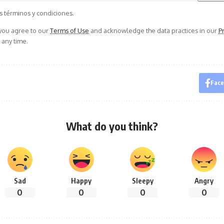
s términos y condiciones.
 you agree to our
Terms of Use
and acknowledge the data practices in our
Pr
 any time.
Fac
What do you think?
Sad
Happy
Sleepy
Angry
0
0
0
0