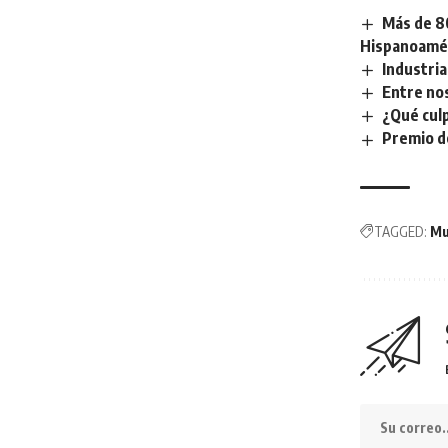
Más de 80
Hispanoamé
Industria
Entre nos
¿Qué culp
Premio d
TAGGED:
Mu