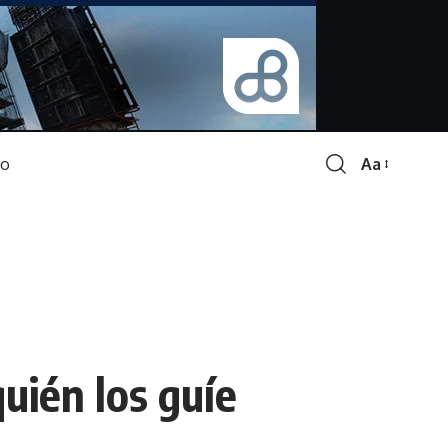
Aa
Font
Resizer
uién los guíe