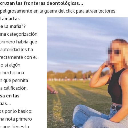
 cruzan las fronteras deontológicas…
peligrosamente en la guerra del click para atraer lectores.
llamarlas
e la mafia”?
una categorización
primero habría que
 autoridad les ha
irectamente con el
 o si algún
ha hecho una
ón que permita
a calificación.
sa en las
cias…
 por lo básico:
una nota primero
 que tienes la