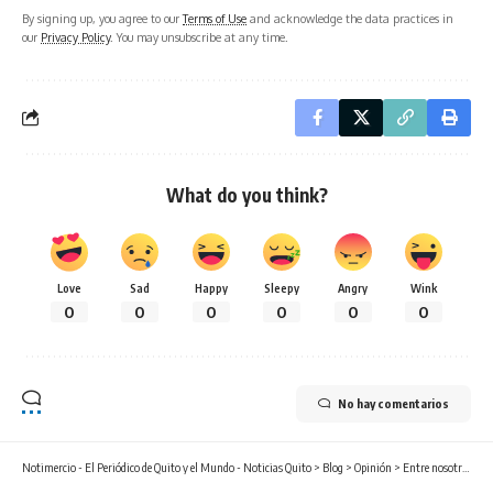
By signing up, you agree to our
Terms of Use
and acknowledge the data practices in
our
Privacy Policy
. You may unsubscribe at any time.
What do you think?
Love
Sad
Happy
Sleepy
Angry
Wink
0
0
0
0
0
0
No hay comentarios
Notimercio - El Periódico de Quito y el Mundo - Noticias Quito
>
Blog
>
Opinión
>
Entre nosotros: ¿Y si la publicidad también sirviera para luchar?