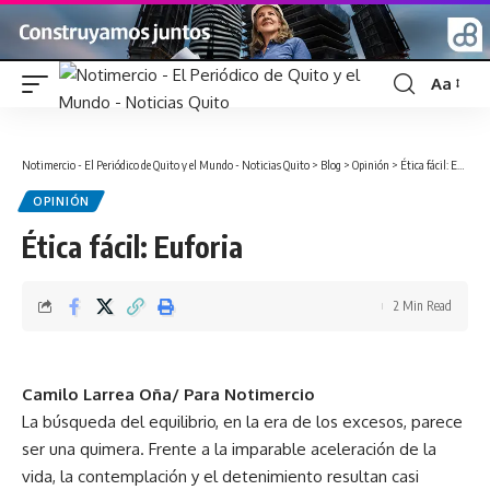
Aa
Font
Resizer
Notimercio - El Periódico de Quito y el Mundo - Noticias Quito
>
Blog
>
Opinión
>
Ética fácil: Euforia
OPINIÓN
Ética fácil: Euforia
2 Min Read
Camilo Larrea Oña
/ Para Notimercio
La búsqueda del equilibrio, en la era de los excesos, parece
ser una quimera. Frente a la imparable aceleración de la
vida, la contemplación y el detenimiento resultan casi