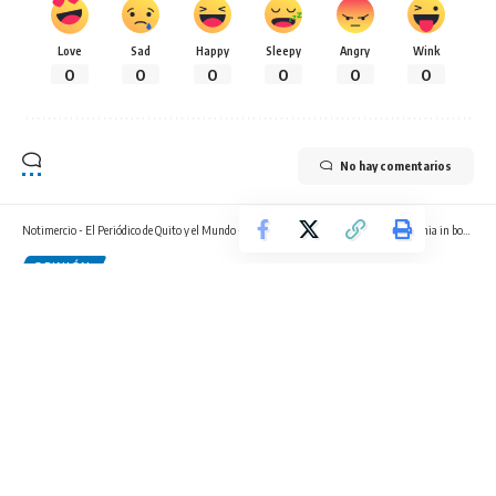
Love
Sad
Happy
Sleepy
Angry
Wink
0
0
0
0
0
0
No hay comentarios
Notimercio - El Periódico de Quito y el Mundo - Noticias Quito
>
Blog
>
Opinión
>
Omnia in bonum: Amantes
OPINIÓN
Omnia in bonum: Amantes
2 Min Read
Padre Juan Carlos Vásconez
/ Para Notimercio
Ser
buenos amantes
en el matrimonio es la clave para un