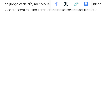
se juega cada día, no solo la salud mental de los niños, niñas
y adolescentes, sino también de nosotros los adultos que
estamos para acompañarlos.
Nació de un sueño, creció con el corazón
Avance en cirugías: Ecuador impulsa soluciones
personalizadas para reconstrucciones óseas
De vuelta al centro, un proyecto que nació hace cuatro
años
¡Conócete, examínate y actúa!
Xiaomi y Leica redefinen la fotografía móvil con la serie
Xiaomi 17T y su tecnología Leica Live Moment
TAGGED:
Celulares
Salud Mental
Tecnología
Sign Up For Daily Newsletter