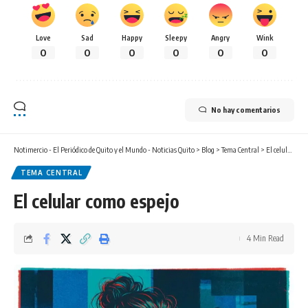
Love
Sad
Happy
Sleepy
Angry
Wink
0
0
0
0
0
0
No hay comentarios
Notimercio - El Periódico de Quito y el Mundo - Noticias Quito
>
Blog
>
Tema Central
>
El celular como espejo
TEMA CENTRAL
El celular como espejo
4 Min Read