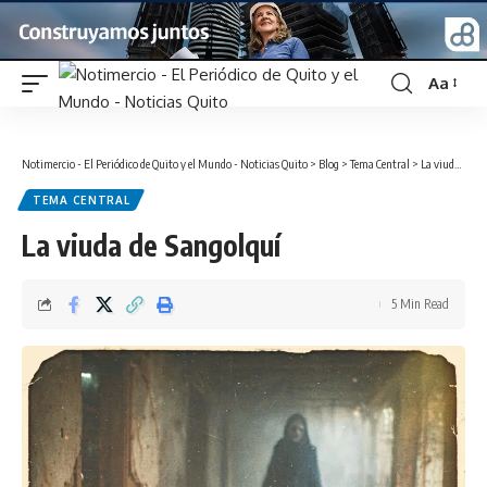
Aa
Font
Resizer
Notimercio - El Periódico de Quito y el Mundo - Noticias Quito
>
Blog
>
Tema Central
>
La viuda de Sangolquí
TEMA CENTRAL
La viuda de Sangolquí
5 Min Read