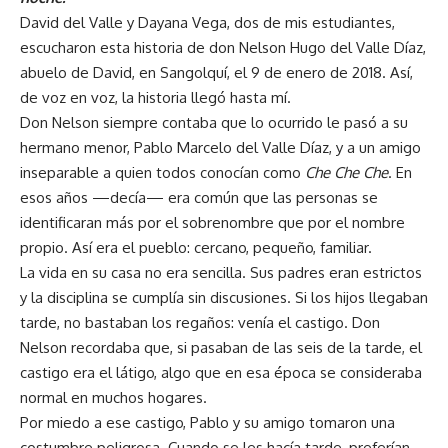
David del Valle y Dayana Vega, dos de mis estudiantes,
escucharon esta historia de don Nelson Hugo del Valle Díaz,
abuelo de David, en Sangolquí, el 9 de enero de 2018. Así,
de voz en voz, la historia llegó hasta mí.
Don Nelson siempre contaba que lo ocurrido le pasó a su
hermano menor, Pablo Marcelo del Valle Díaz, y a un amigo
inseparable a quien todos conocían como
Che Che Che
. En
esos años —decía— era común que las personas se
identificaran más por el sobrenombre que por el nombre
propio. Así era el pueblo: cercano, pequeño, familiar.
La vida en su casa no era sencilla. Sus padres eran estrictos
y la disciplina se cumplía sin discusiones. Si los hijos llegaban
tarde, no bastaban los regaños: venía el castigo. Don
Nelson recordaba que, si pasaban de las seis de la tarde, el
castigo era el látigo, algo que en esa época se consideraba
normal en muchos hogares.
Por miedo a ese castigo, Pablo y su amigo tomaron una
costumbre peligrosa. Cuando se les hacía tarde, preferían