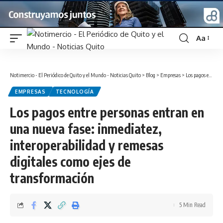
Aa
Font
Resizer
Notimercio - El Periódico de Quito y el Mundo - Noticias Quito
>
Blog
>
Empresas
>
Los pagos entre personas entran en una nueva fase: inmediatez, interoperabilidad y remesas digitales como ejes de transformación
EMPRESAS
TECNOLOGÍA
Los pagos entre personas entran en
una nueva fase: inmediatez,
interoperabilidad y remesas
digitales como ejes de
transformación
5 Min Read