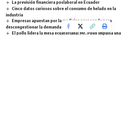
La previsión financiera poslaboral en Ecuador
Cinco datos curiosos sobre el consumo de helado en la
industria
Empresas apuestan por la medicina prepagada para
descongestionar la demanda del sistema sanitario
El pollo lidera la mesa ecuatoriana: Mr. Pollo impulsa una
industria sostenible y de alto impacto social
Sign Up For Daily Newsletter
Be keep up! Get the latest breaking news delivered
straight to your inbox.
He leído los términos y condiciones.
By signing up, you agree to our
Terms of Use
and acknowledge the data practices in
our
Privacy Policy
. You may unsubscribe at any time.