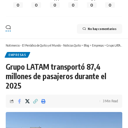
0
0
0
0
0
0
No hay comentarios
Notimercio - El Periódico de Quito y el Mundo - Noticias Quito
>
Blog
>
Empresas
>
Grupo LATAM transportó 87,4 millones de pasajeros durante el 2025
EMPRESAS
Grupo LATAM transportó 87,4
millones de pasajeros durante el
2025
3 Min Read