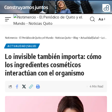
Aa
Font
Resizer
Notimercio - El Periódico de Quito y el Mundo - Noticias Quito
>
Blog
>
Actualidad|Salud
>
Lo invisible también importa: cómo los ingredientes cosméticos interactúan con el organismo
ACTUALIDAD|SALUD
Lo invisible también importa: cómo
los ingredientes cosméticos
interactúan con el organismo
4 Min Read