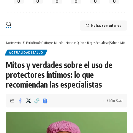
0
0
0
0
0
0
No hay comentarios
Notimercio - El Periódico de Quito y el Mundo - Noticias Quito
>
Blog
>
Actualidad|Salud
>
Mitos y verdades sobre el uso de protectores íntimos: lo que recomiendan las especialistas
ACTUALIDAD|SALUD
Mitos y verdades sobre el uso de
protectores íntimos: lo que
recomiendan las especialistas
3 Min Read