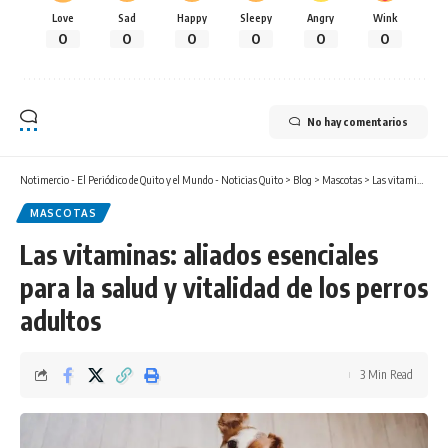
Love
Sad
Happy
Sleepy
Angry
Wink
0
0
0
0
0
0
No hay comentarios
Notimercio - El Periódico de Quito y el Mundo - Noticias Quito
>
Blog
>
Mascotas
>
Las vitaminas: aliados esenciales para la salud y vitalidad de los perros adultos
MASCOTAS
Las vitaminas: aliados esenciales
para la salud y vitalidad de los perros
adultos
3 Min Read