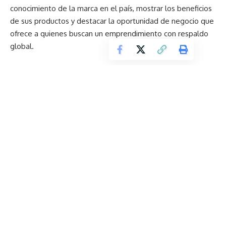
conocimiento de la marca en el país, mostrar los beneficios
de sus productos y destacar la oportunidad de negocio que
ofrece a quienes buscan un emprendimiento con respaldo
global.
En 2024, las infecciones respiratorias causaron más de 4
millones de muertes en todo el mundo
Chequeos preventivos ganan relevancia frente a
enfermedades de alta incidencia en Ecuador
Herbalife Ecuador fortalece su liderazgo con nuevas
certificaciones de calidad internacional en sus productos
Contaminación ambiental y salud respiratoria: el llamado
de Laboratorios Bagó a fortalecer la prevención y proteger
las defensas del organismo
Lo invisible también importa: cómo los ingredientes
cosméticos interactúan con el organismo
TAGGED:
#BienestarIntegral
#BienestarIntegral #