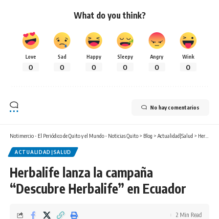
What do you think?
Love
Sad
Happy
Sleepy
Angry
Wink
0
0
0
0
0
0
No hay comentarios
Notimercio - El Periódico de Quito y el Mundo - Noticias Quito
>
Blog
>
Actualidad|Salud
>
Herbalife lanza la campaña “Descubre Herbalife” en Ecuador
ACTUALIDAD|SALUD
Herbalife lanza la campaña
“Descubre Herbalife” en Ecuador
2 Min Read