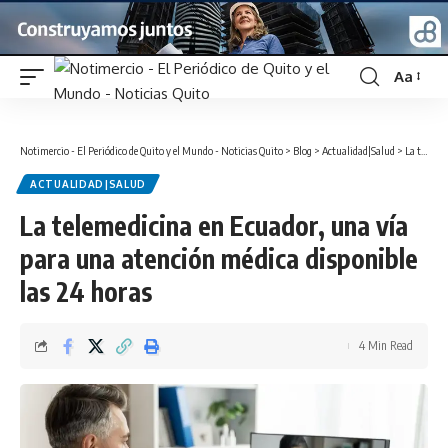
Aa
Font
Resizer
Notimercio - El Periódico de Quito y el Mundo - Noticias Quito
>
Blog
>
Actualidad|Salud
>
La telemedicina en Ecuador, una vía para una atención médica disponible las 24 horas
ACTUALIDAD|SALUD
La telemedicina en Ecuador, una vía
para una atención médica disponible
las 24 horas
4 Min Read