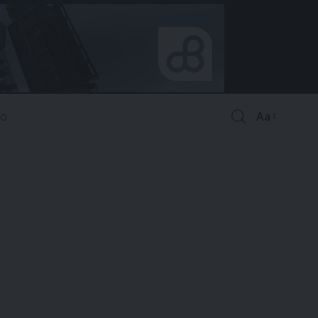
Aa
Font
Resizer