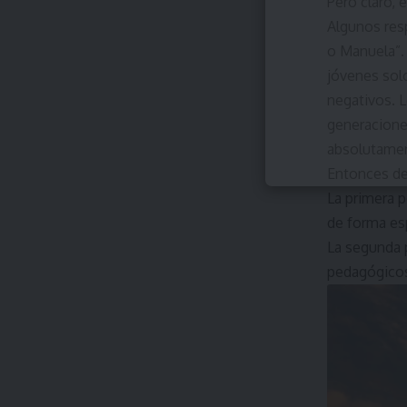
Pero claro, 
Algunos resp
o Manuela”. 
jóvenes solo
negativos. L
generaciones
absolutament
Entonces de
La primera 
de forma esp
La segunda 
pedagógicos