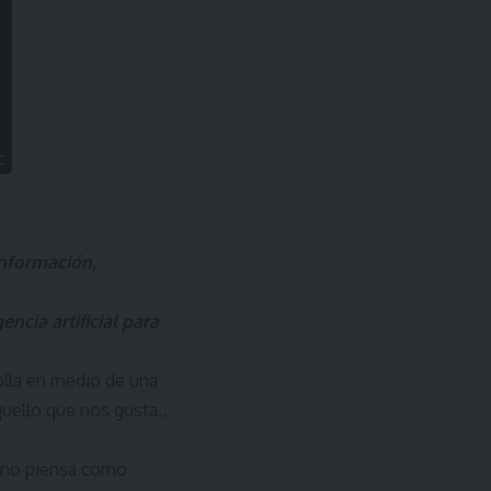
información,
ncia artificial para
olla en medio de una
uello que nos gusta.;
n no piensa como