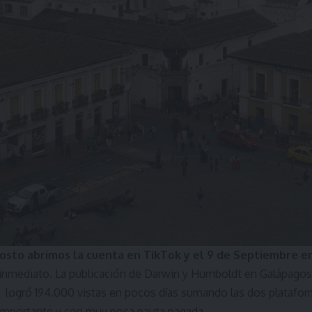
gosto abrimos la cuenta en TikTok y el 9 de Septiembre 
e inmediato. La publicación de Darwin y Humboldt en Galápagos
 logró 194.000 vistas en pocos días sumando las dos platafor
mportante y con muy poca pauta pagada.