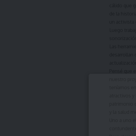
cálido que 
de la histor
un activista
Luego traba
sonorizació
Las herrami
desarrollan
actualizació
Pensé que e
nuestro pro
teníamos en
atractivos y
patrimonio q
y la salud m
Uno a uno el
contundentes