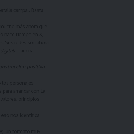
batalla campal. Basta
a, mucho más ahora que
zo hace tiempo en X,
as. Sus redes son ahora
digitalis
camina
nstrucción positiva.
 los personajes,
 para arrancar con La
valores, principios
 eso nos identifica
ar,
un formato muy