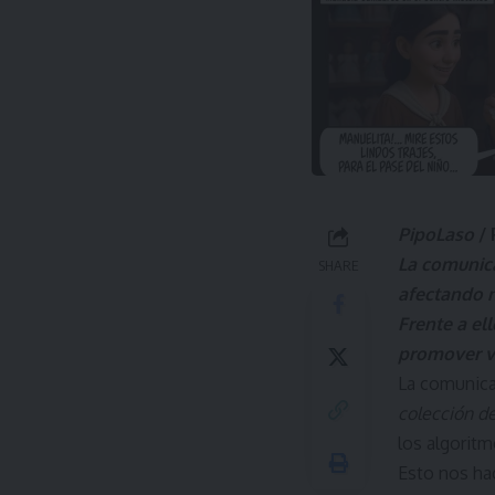
PipoLaso
/ 
La comunica
SHARE
afectando n
Frente a ell
promover va
La comunica
colección d
los algoritm
Esto nos ha