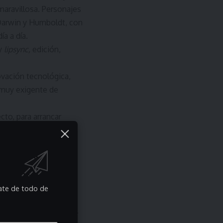
aravillosa. Personajes
o Darwin y Humboldt, con
ía a día.
 y
lipsync,
edición,
ovación tecnológica,
 muy exigente de
to, para arrancar
s campañas que
or y mostrando sus
disfrutar del
blando de la felicidad
etc.
rate de todo de
 afirmaciones
 de convivencia, ética.