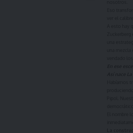
nosotros.
Eso transfor
ver el calib
A esto hay 
Zuckerberg e
una estrateg
una mezcla 
vendado los
En ese esce
Así nace La
Habíamos tr
produciendo
Pipol. Nuest
democrático
El nombre lo
inmediatame
La construc