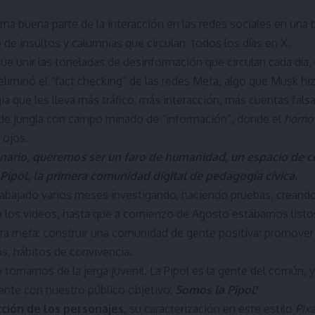
ma buena parte de la interacción en las redes sociales en una 
re de insultos y calumnias que circulan todos los días en X.
que unir las toneladas de desinformación que circulan cada dí
liminó el “fact checking” de las redes Meta, algo que Musk hi
ia que les lleva más tráfico, más interacción, más cuentas fals
de jungla con campo minado de “información”, donde el
homo 
 ojos.
nario, queremos ser un faro de humanidad, un espacio de co
 Pipol, la primera comunidad digital de pedagogía cívica.
abajado varios meses investigando, haciendo pruebas, creando
 los videos, hasta que a comienzo de Agosto estábamos listos
ra meta: construir una comunidad de gente positiva; promover 
s, hábitos de convivencia.
 tomamos de la jerga juvenil. La Pipol es la gente del común, y
nte con nuestro público objetivo:
Somos la Pipol!
ción de los personajes,
su caracterización en este estilo
Pix