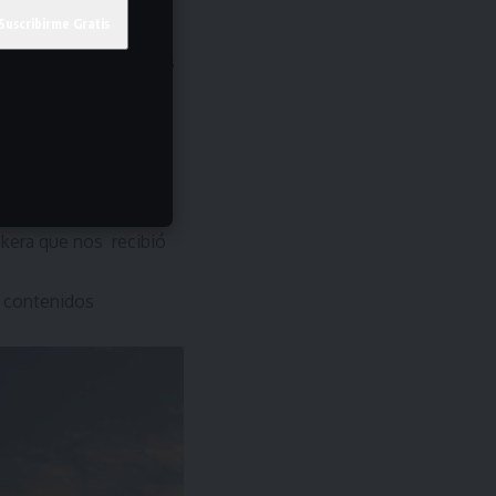
.
 saben quién es Espejo
á perdida, de que a los
idos superficiales o
las nuevas
misa que resultó ser
 el primer día.
: TikTok y YouTube.
tokera que nos recibió
r contenidos