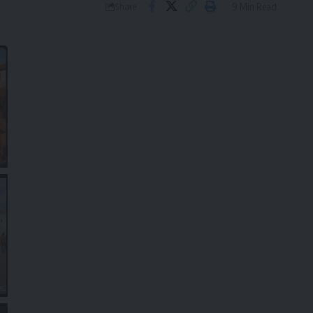
9 Min Read
Share