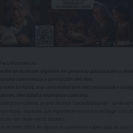
Para Notimercio
ción en burbujas digitales ha generado polarización y des
uestra convivencia y percepción del otro.
o nace La Pipol, una comunidad que usa creatividad e intelige
lores, identidad y esperanza colectiva.
ción posmoderna, propia de esta “sociedad líquida”, se desarr
e burbujas,
espacios que reproducen y nos hacen llegar solo aq
os no nos dejan ver lo distinto.
ce un daño difícil de reparar; no queremos saber nada de quie