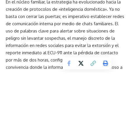
En el núcleo familiar, la estrategia ha evolucionado hacia la
creación de protocolos de «inteligencia doméstica». Ya no
basta con cerrar las puertas; es imperativo establecer redes
de comunicación interna por medio de chats familiares. El
uso de palabras clave para alertar sobre situaciones de
peligro sin levantar sospechas, el manejo discreto de la
información en redes sociales para evitar la extorsión y el
reporte inmediato al ECU-911 ante la pérdida de contacto
por más de dos horas, configuran un nuevo código de
convivencia donde la información es el activo más valioso a
proteger.
Finalmente, el eje comunitario aparece como el último
bastión de defensa. La inseguridad en zonas rurales y
barrios urbanos ha forzado un retorno a la solidaridad
vecinal. En ambos espacios se implementan medidas
similares, pero según la realidad. Así, ambos coinciden en la
instalación de cámaras y alarmas monitoreadas
colectivamente con inversiones que van desde los 400