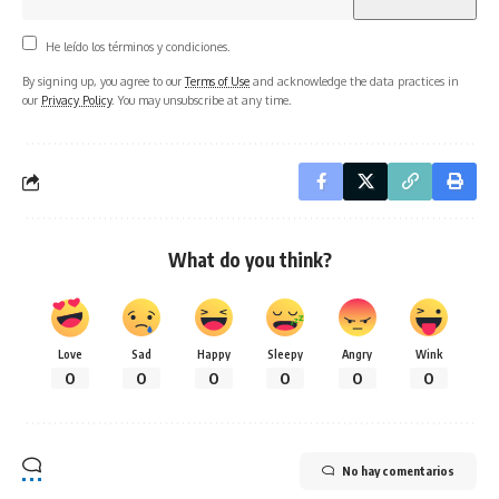
He leído los términos y condiciones.
By signing up, you agree to our
Terms of Use
and acknowledge the data practices in
our
Privacy Policy
. You may unsubscribe at any time.
What do you think?
Love
Sad
Happy
Sleepy
Angry
Wink
0
0
0
0
0
0
No hay comentarios