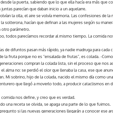
 desde la puerta, sabiendo que lo que ella hacía era más que co
 juntas parecían que daban inicio a un aquelarre.
olvían la olla, el aire se volvía memoria. Las confesiones de la 
 la solterona, hacían que definan a las mujeres según su manera
n otro parámetro.
po, todos parecíamos recordar al mismo tiempo. La comida nos
ías de difuntos pasan más rápido, ya nadie madruga para cada c
 la fruta porque no es “ensalada de frutas”, es colada. -Como 
eneraciones compran la colada lista, sin el proceso que nos ac
 el alma no: se perdió el olor que llenaba la casa, ese que anu
n. Mi sobrino, hijo de la colada, nacido el mismo día como un
nturero que llegó a moverlo todo, a producir cataclismos en d
 comida nos define, y creo que es verdad.
o una receta se olvida, se apaga una parte de lo que fuimos.
pregunto si las nuevas generaciones llegarán a conocer ese a