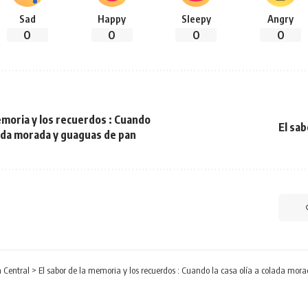
Sad
Happy
Sleepy
Angry
0
0
0
0
emoria y los recuerdos : Cuando
El sa
olada morada y guaguas de pan
 Central
>
El sabor de la memoria y los recuerdos : Cuando la casa olía a colada mo