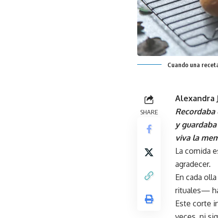
Cuando una receta 
Alexandra 
Recordaba c
SHARE
y guardaba 
viva la mem
La comida es
agradecer.
En cada olla
rituales— ha
Este corte i
veces, ni si