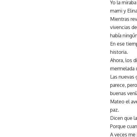
Yo la miraba
mami y Elina
Mientras rev
vivencias de
había ningú
En ese tiem
historia.
Ahora, los d
mermelada de
Las nuevas g
parece, pero
buenas venía
Mateo el ave
paz.
Dicen que la
Porque cuand
A veces me 