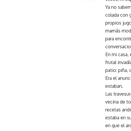
Ya no sabemo
colada con 
propios jugo
mamás modern
para encont
conversacio
En mi casa, 
frutal invad
patio: piña,
Era el anunc
estaban.
Las travesur
vecina de tod
recetas andi
estaba en s
en que el ar