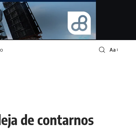
Aa
Font
Resizer
deja de contarnos