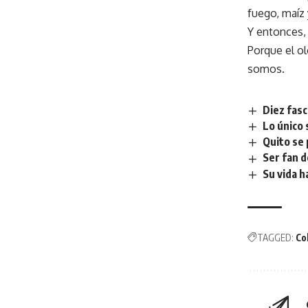
fuego, maíz 
Y entonces, 
Porque el ol
somos.
Diez fas
Lo único 
Quito se 
Ser fan 
Su vida h
TAGGED:
Co