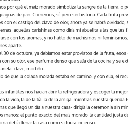
s por qué el maíz morado simboliza la sangre de la tierra, o po
guaguas de pan. Comemos, sí, pero sin historia. Cada fruta pre
s con el castigo del clavo de olor, ahora ya se habrá olvidado,
as, aquellas carishinas como diría mi abuelita a las que les 
rarse con los aromas, y no hablo de machismos ni feminismos
nes aparte.
el 30 de octubre, ya debíamos estar provistos de la fruta, esos
ía con su olor, ese perfume denso que salía de la cocina y se ex
 canela, clavo, mortiño…
io de que la colada morada estaba en camino, y con ella, el re
as infantiles nos hacían abrir la refrigeradora y escoger la mejor
a la vida, la de la tía, la de la amiga, mientras nuestra querida 
nas que llegó un día a nuestra casa- dirigía la ceremonia sin mir
us manos: el punto exacto del maíz morado, la cantidad justa 
oma debía llenar la casa como si fuera incienso.