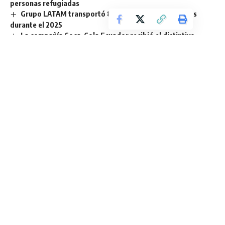
personas refugiadas
Grupo LATAM transportó 87,4 millones de pasajeros
durante el 2025
La compañía Coca-Cola Ecuador recibió el distintivo
ESR® 2025
Programa Emprendedores CN fortalece a más de 5.000
microempresarios del país con educación continua
Ecuador al volante: siniestros, prevención y el rol del
seguro
TAGGED:
ANT
Cervecería Nacional
Sign Up For Daily Newsletter
Be keep up! Get the latest breaking news delivered
straight to your inbox.