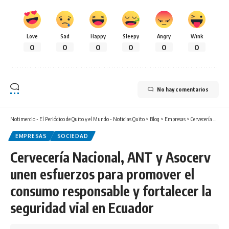
Love
Sad
Happy
Sleepy
Angry
Wink
0
0
0
0
0
0
No hay comentarios
Notimercio - El Periódico de Quito y el Mundo - Noticias Quito
>
Blog
>
Empresas
>
Cervecería Nacional, ANT y Asocerv unen esfuerzos para promover el consumo responsable y fortalecer la seguridad vial en Ecuador
EMPRESAS
SOCIEDAD
Cervecería Nacional, ANT y Asocerv
unen esfuerzos para promover el
consumo responsable y fortalecer la
seguridad vial en Ecuador