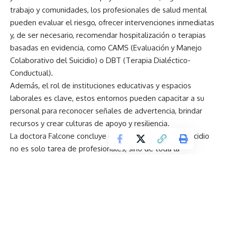
trabajo y comunidades, los profesionales de salud mental
pueden evaluar el riesgo, ofrecer intervenciones inmediatas
y, de ser necesario, recomendar hospitalización o terapias
basadas en evidencia, como CAMS (Evaluación y Manejo
Colaborativo del Suicidio) o DBT (Terapia Dialéctico-
Conductual).
Además, el rol de instituciones educativas y espacios
laborales es clave, estos entornos pueden capacitar a su
personal para reconocer señales de advertencia, brindar
recursos y crear culturas de apoyo y resiliencia.
La doctora Falcone concluye que la prevención del suicidio
no es solo tarea de profesionales, sino de toda la
sociedad:
“Escuchar, mostrar empatía y acompañar sin juzgar
puede hacer la diferencia, necesitamos más educación,
recursos y espacios seguros para hablar de salud mental y
romper el estigma”.
La prevención del suicidio es un compromiso colectivo que
requiere empatía, información y acción, reconocer las