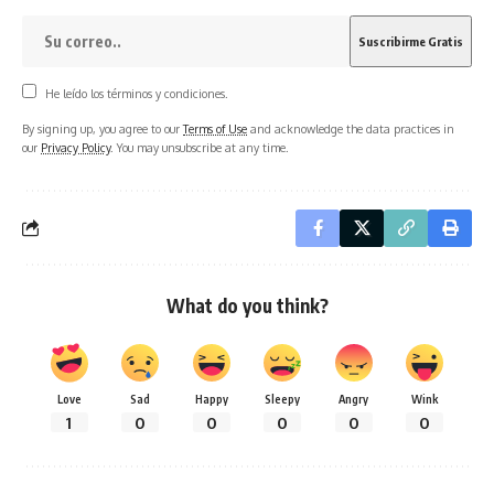
He leído los términos y condiciones.
By signing up, you agree to our
Terms of Use
and acknowledge the data practices in
our
Privacy Policy
. You may unsubscribe at any time.
What do you think?
Love
Sad
Happy
Sleepy
Angry
Wink
1
0
0
0
0
0