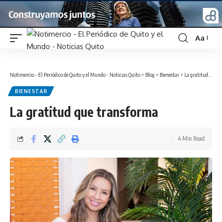
Aa
Font
Resizer
Notimercio - El Periódico de Quito y el Mundo - Noticias Quito
>
Blog
>
Bienestar
>
La gratitud que transforma
BIENESTAR
La gratitud que transforma
4 Min Read