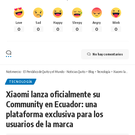
Love
Sad
Happy
Sleepy
Angry
Wink
0
0
0
0
0
0
No hay comentarios
Notimercio - El Periódico de Quito y el Mundo - Noticias Quito
>
Blog
>
Tecnología
>
Xiaomi lanza oficialmente su Community en Ecuador: una plataforma exclusiva para los usuarios de la marca
TECNOLOGÍA
Xiaomi lanza oficialmente su
Community en Ecuador: una
plataforma exclusiva para los
usuarios de la marca