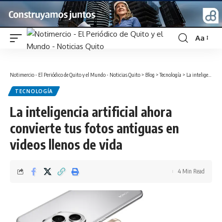
Aa
Font
Resizer
Notimercio - El Periódico de Quito y el Mundo - Noticias Quito
>
Blog
>
Tecnología
>
La inteligencia artificial ahora convierte tus fotos antiguas en videos llenos de vida
TECNOLOGÍA
La inteligencia artificial ahora
convierte tus fotos antiguas en
videos llenos de vida
4 Min Read