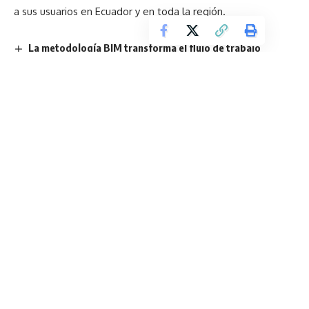
a sus usuarios en Ecuador y en toda la región.
La metodología BIM transforma el flujo de trabajo
arquitectónico con Archicad 29
Figrampack reúne innovación en impresión y empaque en
Quito
La inteligencia artificial según Google deslumbró en Scala
Shopping
Ituran Flotas: el servicio que optimiza la gestión y
seguridad vehicular en empresas ecuatorianas
La Serie REDMI Note superó los 460 millones de envíos
globales, expandiendo el liderazgo de la gama media de
Xiaomi
TAGGED:
Xiaomi
Xiaomi Community