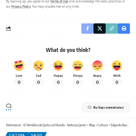
By signing up, you agree to our
Terms of Use
and acknowledge the data practices in
our
Privacy Policy
. You may unsubscribe at any time.
What do you think?
Love
Sad
Happy
Sleepy
Angry
Wink
0
0
0
0
0
0
No hay comentarios
Notimercio - El Periódico de Quito y el Mundo - Noticias Quito
>
Blog
>
Cultura
>
Edgardo Bauza y Alfonso Laso protagonizan el nuevo documental de TASE sobre el amor y el Alzheimer
CULTURA
SALUD