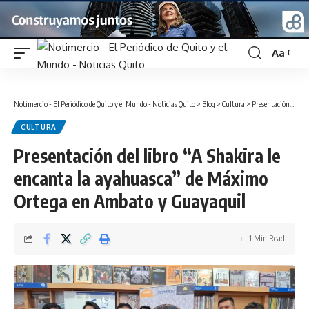
Aa
Font
Resizer
Notimercio - El Periódico de Quito y el Mundo - Noticias Quito
>
Blog
>
Cultura
>
Presentación del libro “A Shakira le encanta la ayahuasca” de Máximo Ortega en Ambato y Guayaquil
CULTURA
Presentación del libro “A Shakira le
encanta la ayahuasca” de Máximo
Ortega en Ambato y Guayaquil
1 Min Read