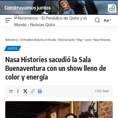
Aa
Font
Resizer
Notimercio - El Periódico de Quito y el Mundo - Noticias Quito
>
Blog
>
Luces
>
Nasa Histories sacudió la Sala Buenaventura con un show lleno de color y energía
LUCES
Nasa Histories sacudió la Sala
Buenaventura con un show lleno de
color y energía
3 Min Read