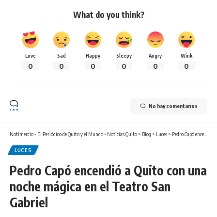
What do you think?
Love
Sad
Happy
Sleepy
Angry
Wink
0
0
0
0
0
0
No hay comentarios
Notimercio - El Periódico de Quito y el Mundo - Noticias Quito
>
Blog
>
Luces
>
Pedro Capó encendió a Quito con una noche mágica en el Teatro San Gabriel
LUCES
Pedro Capó encendió a Quito con una
noche mágica en el Teatro San
Gabriel