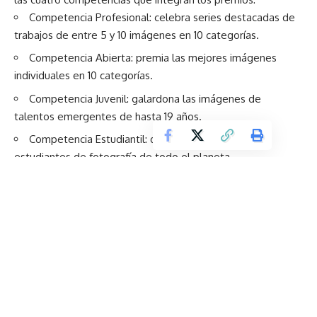
Competencia Profesional
: celebra series destacadas de
trabajos de entre 5 y 10 imágenes en 10 categorías.
Competencia Abierta
: premia las mejores imágenes
individuales en 10 categorías.
Competencia Juvenil
: galardona las imágenes de
talentos emergentes de hasta 19 años.
Competencia Estudiantil
: destaca los proyectos de
estudiantes de fotografía de todo el planeta.
Para todos los fotógrafos latinoamericanos existe la
increíble oportunidad de ganar el
Latin America Professional
Award
, que reconoce a los fotógrafos más destacados de
la Región que inscriben una serie de fotografías (entre 5 y
10) en cualquiera de las categorías de la Competencia
Profesional.
La inscripción a los premios es libre y gratuita, y los
fotógrafos son evaluados de forma anónima por un panel