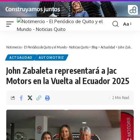
Aa
Font
Resizer
Notimercio - El Periódico de Quito y el Mundo - Noticias Quito
>
Blog
>
Actualidad
>
John Zabaleta representará a Jac Motors en la Vuelta al Ecuador 2025
ACTUALIDAD
AUTOMOTRIZ
John Zabaleta representará a Jac
Motors en la Vuelta al Ecuador 2025
2 Min Read