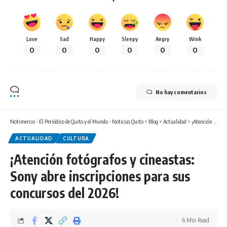
Love
Sad
Happy
Sleepy
Angry
Wink
0
0
0
0
0
0
No hay comentarios
Notimercio - El Periódico de Quito y el Mundo - Noticias Quito
>
Blog
>
Actualidad
>
¡Atención fotógrafos y cineastas: Sony abre inscripciones para sus concursos del 2026!
ACTUALIDAD
CULTURA
¡Atención fotógrafos y cineastas:
Sony abre inscripciones para sus
concursos del 2026!
6 Min Read