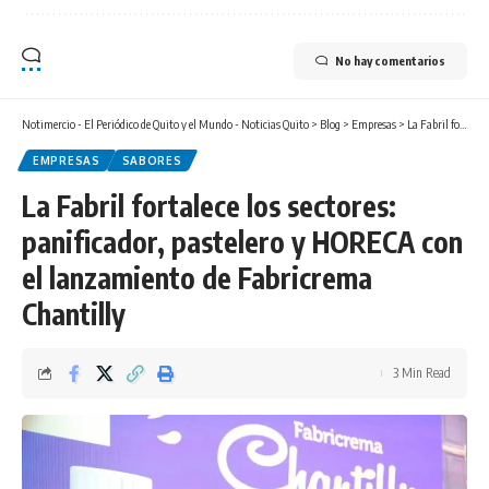
No hay comentarios
Notimercio - El Periódico de Quito y el Mundo - Noticias Quito
>
Blog
>
Empresas
>
La Fabril fortalece los sectores: panificador, pastelero y HORECA con el lanzamiento de Fabricrema Chantilly
EMPRESAS
SABORES
La Fabril fortalece los sectores:
panificador, pastelero y HORECA con
el lanzamiento de Fabricrema
Chantilly
3 Min Read