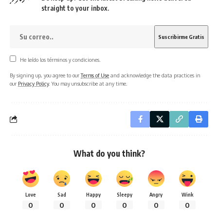
straight to your inbox.
He leído los términos y condiciones.
By signing up, you agree to our
Terms of Use
and acknowledge the data practices in
our
Privacy Policy
. You may unsubscribe at any time.
What do you think?
Love
Sad
Happy
Sleepy
Angry
Wink
0
0
0
0
0
0