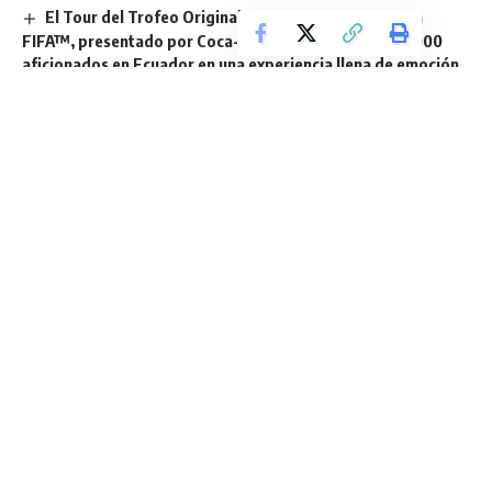
El Tour del Trofeo Original de la Copa Mundial de la
FIFA™, presentado por Coca-Cola, reunió a más de 4.000
aficionados en Ecuador en una experiencia llena de emoción
Pronaca abre el mercado boliviano con su primera
exportación de 9 toneladas de productos congelados de
pescado
Cinco datos curiosos sobre el consumo de helado en la
industria
TAGGED:
Empresas
Fabricrema Chantilly
Sign Up For Daily Newsletter
Be keep up! Get the latest breaking news delivered
straight to your inbox.