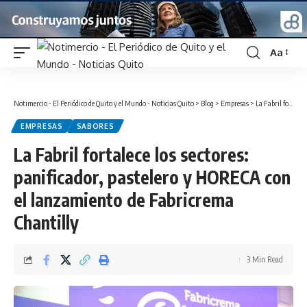
Aa
Font
Resizer
Notimercio - El Periódico de Quito y el Mundo - Noticias Quito
>
Blog
>
Empresas
>
La Fabril fortalece los sectores: panificador, pastelero y HORECA con el lanzamiento de Fabricrema Chantilly
EMPRESAS
SABORES
La Fabril fortalece los sectores:
panificador, pastelero y HORECA con
el lanzamiento de Fabricrema
Chantilly
3 Min Read