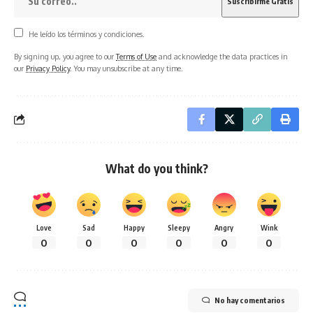
He leído los términos y condiciones.
By signing up, you agree to our
Terms of Use
and acknowledge the data practices in
our
Privacy Policy
. You may unsubscribe at any time.
What do you think?
Love
Sad
Happy
Sleepy
Angry
Wink
0
0
0
0
0
0
No hay comentarios