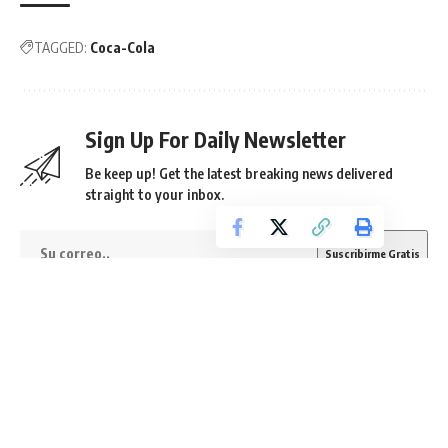
TAGGED:
Coca-Cola
Sign Up For Daily Newsletter
Be keep up! Get the latest breaking news delivered
straight to your inbox.
He leído los términos y condiciones.
By signing up, you agree to our
Terms of Use
and acknowledge the data practices in
our
Privacy Policy
. You may unsubscribe at any time.