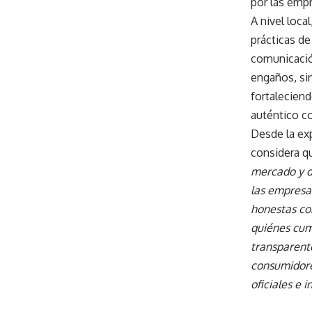
por las emp
A nivel loca
prácticas de
comunicació
engaños, si
fortaleciend
auténtico co
Desde la ex
considera 
mercado y d
las empresa
honestas co
quiénes cum
transparente
consumidore
oficiales e 