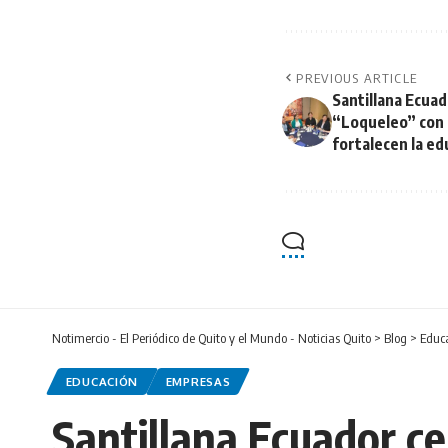
PREVIOUS ARTICLE
Santillana Ecuad
“Loqueleo” con 
fortalecen la edu
Notimercio - El Periódico de Quito y el Mundo - Noticias Quito
>
Blog
>
Educ
EDUCACIÓN
EMPRESAS
Santillana Ecuador c