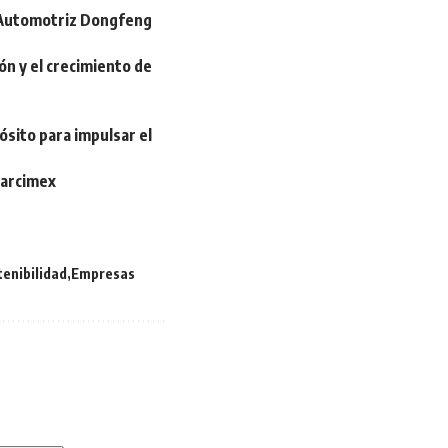
o Automotriz Dongfeng
ión y el crecimiento de
sito para impulsar el
Marcimex
tenibilidad
Empresas