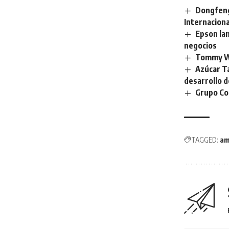
Dongfeng
Internaciona
Epson lan
negocios
Tommy Wr
Azúcar T
desarrollo d
Grupo Co
TAGGED:
am