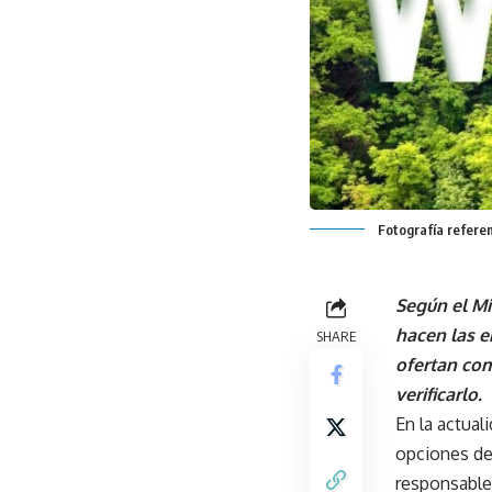
Fotografía referen
Según el Mi
hacen las e
SHARE
ofertan com
verificarlo.
En la actua
opciones de
responsabl