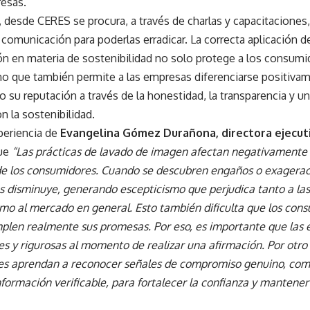
resas.
l, desde CERES se procura, a través de charlas y capacitaciones,
 comunicación para poderlas erradicar. La correcta aplicación de
n en materia de sostenibilidad no solo protege a los consumi
no que también permite a las empresas diferenciarse positiva
o su reputación a través de la honestidad, la transparencia y
n la sostenibilidad.
periencia de
Evangelina Gómez Durañona, directora ejecut
que
“
Las prácticas de lavado de imagen afectan negativamente 
e los consumidores. Cuando se descubren engaños o exageraci
s disminuye, generando escepticismo que perjudica tanto a la
mo al mercado en general. Esto también dificulta que los cons
plen realmente sus promesas. Por eso, es importante que las
s y rigurosas al momento de realizar una afirmación. Por otro 
s aprendan a reconocer señales de compromiso genuino, como
información verificable, para fortalecer la confianza y manten