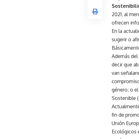
Sostenibili
2021, al men
ofrecen inf
En la actual
sugerir o af
Básicamente,
Además del
decir que a
van señaland
compromiso
género; o e
Sostenible 
Actualmente,
fin de promo
Unión Europ
Ecológicos e