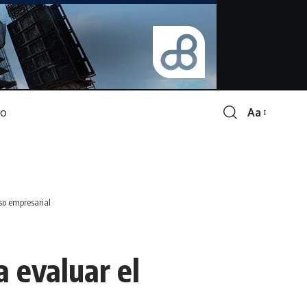
Aa
Font
Resizer
so empresarial
 evaluar el