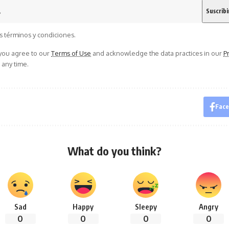
s términos y condiciones.
 you agree to our
Terms of Use
and acknowledge the data practices in our
Pr
 any time.
Fac
What do you think?
Sad
Happy
Sleepy
Angry
0
0
0
0