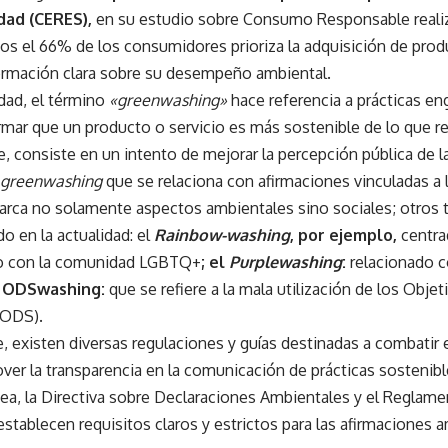
dad (CERES),
en su estudio sobre Consumo Responsable reali
os el 66% de los consumidores prioriza la adquisición de prod
ormación clara sobre su desempeño ambiental.
idad, el término
«greenwashing»
hace referencia a prácticas e
irmar que un producto o servicio es más sostenible de lo que r
 consiste en un intento de mejorar la percepción pública de l
greenwashing
que se relaciona con afirmaciones vinculadas a l
barca no solamente aspectos ambientales sino sociales; otros 
o en la actualidad: el
Rainbow-washing
, por ejemplo,
centra
 con la comunidad LGBTQ+
; el
Purplewashing
:
relacionado c
l
ODSwashing:
que se refiere a la mala utilización de los Obje
(ODS).
 existen diversas regulaciones y guías destinadas a combatir 
ver la transparencia en la comunicación de prácticas sostenibl
ea, la Directiva sobre Declaraciones Ambientales y el Reglam
stablecen requisitos claros y estrictos para las afirmaciones 