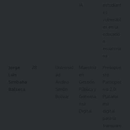
IA
estudiant
es
vulnerabl
es en la
educació
n
ecuatoria
na
Jorge
28
Universid
Maestría
Presupue
Luis
ad
en
sto
Simbaña
Andina
Gestión
Participat
Balseca
Simón
Pública y
ivo 2.0:
Bolívar
Goberna
Platafor
nza
ma
Digital
digital
para la
transpare