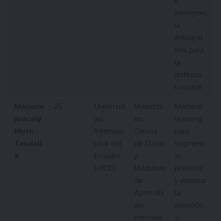
e
inteligenc
ia
anticipat
oria para
la
defensa
nacional
Marjorie
25
Universid
Maestría
Machine
Aracely
ad
en
learning
Muso
Internaci
Ciencia
para
Tandall
onal del
de Datos
segment
a
Ecuador
y
ar,
(UIDE)
Máquinas
predecir
de
y priorizar
Aprendiz
la
aje,
atención
mención
a