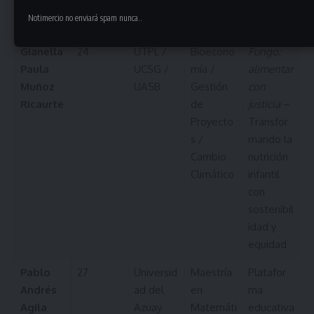
liderazgo
Notimercio no enviará spam nunca..
infantil
Gianella
24
UTPL /
Bioecono
Fungo:
Paula
UCSG /
mía /
alimentar
Muñoz
UASB
Gestión
con
Ricaurte
de
justicia
–
Proyecto
Transfor
s /
mando la
Cambio
nutrición
Climático
infantil
con
sostenibil
idad y
equidad
Pablo
27
Universid
Maestría
Platafor
Andrés
ad del
en
ma
Agila
Azuay
Matemáti
educativa