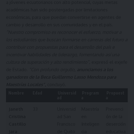
a jóvenes ecuatorianos con alto potencial, cuyas metas
académicas han sido postergadas por limitaciones
económicas, para que puedan convertirse en agentes de
cambio y desarrollo en sus comunidades y en el país.
“Nuestro compromiso es reconocer el esfuerzo, motivar a
los estudiantes que buscan formarse en carreras del futuro a
contribuir con propuestas para el desarrollo del país e
incentivar habilidades de liderazgo, fomentando así una
cultura de superación y alto rendimiento”,
expresó el exjefe
de Estado.
“Con profundo orgullo
,
anunciamos a los
ganadores de la Beca Guillermo Lasso Mendoza para
Maestrías Locales”
,
concluyó.
Nombre
Edad
Universid
Program
Propuest
ad
a
a
Janeth
33
Universid
Maestría
Prevenci
Cristina
ad San
en
ón de la
Castillo
Francisco
Inteligen
deserción
Jara
de Quito
cia
educativa