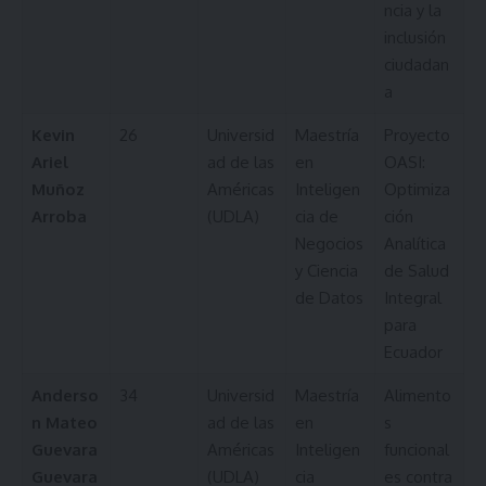
ncia y la
inclusión
ciudadan
a
Kevin
26
Universid
Maestría
Proyecto
Ariel
ad de las
en
OASI:
Muñoz
Américas
Inteligen
Optimiza
Arroba
(UDLA)
cia de
ción
Negocios
Analítica
y Ciencia
de Salud
de Datos
Integral
para
Ecuador
Anderso
34
Universid
Maestría
Alimento
n Mateo
ad de las
en
s
Guevara
Américas
Inteligen
funcional
Guevara
(UDLA)
cia
es contra