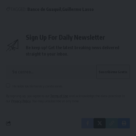
TAGGED:
Banco de Guaquil
Guillermo Lasso
Sign Up For Daily Newsletter
Be keep up! Get the latest breaking news delivered
straight to your inbox.
He leído los términos y condiciones.
By signing up, you agree to our
Terms of Use
and acknowledge the data practices in
our
Privacy Policy
. You may unsubscribe at any time.