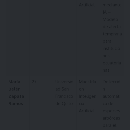
Artificial
mediante
IA –
Modelo
de alerta
temprana
para
institucio
nes
ecuatoria
nas
María
27
Universid
Maestría
Detecció
Belén
ad San
en
n
Zapata
Francisco
Inteligen
automáti
Ramos
de Quito
cia
ca de
Artificial
especies
arbóreas
para el