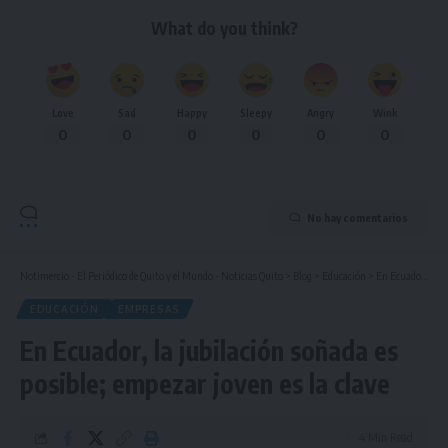
What do you think?
Love
Sad
Happy
Sleepy
Angry
Wink
0
0
0
0
0
0
No hay comentarios
Notimercio - El Periódico de Quito y el Mundo - Noticias Quito
>
Blog
>
Educación
>
En Ecuador, la jubilación soñada es posible; empezar joven es la clave
EDUCACIÓN
EMPRESAS
En Ecuador, la jubilación soñada es
posible; empezar joven es la clave
4 Min Read