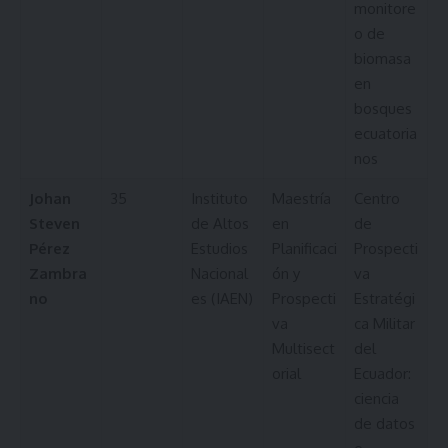
monitore
o de
biomasa
en
bosques
ecuatoria
nos
Johan
35
Instituto
Maestría
Centro
Steven
de Altos
en
de
Pérez
Estudios
Planificaci
Prospecti
Zambra
Nacional
ón y
va
no
es (IAEN)
Prospecti
Estratégi
va
ca Militar
Multisect
del
orial
Ecuador:
ciencia
de datos