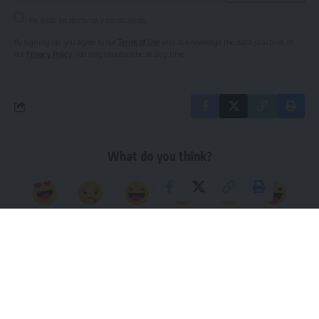
He leído los términos y condiciones.
By signing up, you agree to our
Terms of Use
and acknowledge the data practices in
our
Privacy Policy
. You may unsubscribe at any time.
What do you think?
Love
Sad
Happy
Sleepy
Angry
Wink
1
0
0
0
0
0
No hay comentarios