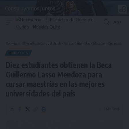
Aa
Font
Resizer
Notimercio - El Periódico de Quito y el Mundo - Noticias Quito
>
Blog
>
Educación
>
Diez estudiantes obtienen la Beca Guillermo Lasso Mendoza para cursar maestrías en las mejores universidades del país
EDUCACIÓN
Diez estudiantes obtienen la Beca
Guillermo Lasso Mendoza para
cursar maestrías en las mejores
universidades del país
5 Min Read