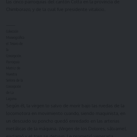
las cinco parroquias del cantón Colta en la provincia de
Chimborazo, y de la cual fue presidente vitalicio.
Colección
Museográfica
el Tesoro de
la
Concepción.
Parroquia
Matriz de
Nuestra
Señora de la
Concepción
de La
Laguna.
Según él, la virgen lo salvo de morir bajo las ruedas de la
locomotora en movimiento cuando, siendo maquinista, en
un descuido su poncho quedó enredado en las arterias
metálicas de la máquina. ¡Virgen de los Dolores, sálvame!,
exclamó y el tren se detuvo. Le prometió venerarla