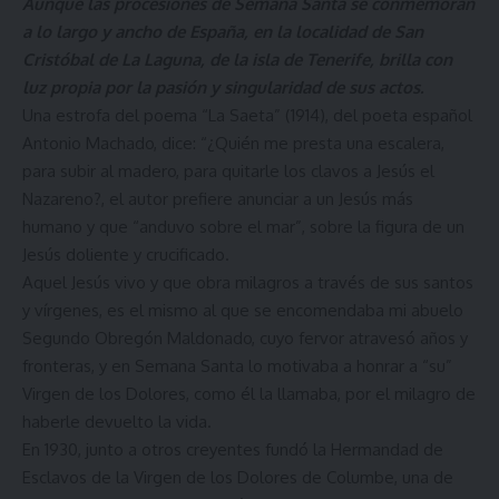
Aunque las procesiones de Semana Santa se conmemoran
a lo largo y ancho de España, en la localidad de San
Cristóbal de La Laguna, de la isla de Tenerife, brilla con
luz propia por la pasión y singularidad de sus actos.
Una estrofa del poema “La Saeta” (1914), del poeta español
Antonio Machado, dice: “¿Quién me presta una escalera,
para subir al madero, para quitarle los clavos a Jesús el
Nazareno?, el autor prefiere anunciar a un Jesús más
humano y que “anduvo sobre el mar”, sobre la figura de un
Jesús doliente y crucificado.
Aquel Jesús vivo y que obra milagros a través de sus santos
y vírgenes, es el mismo al que se encomendaba mi abuelo
Segundo Obregón Maldonado, cuyo fervor atravesó años y
fronteras, y en Semana Santa lo motivaba a honrar a “su”
Virgen de los Dolores, como él la llamaba, por el milagro de
haberle devuelto la vida.
En 1930, junto a otros creyentes fundó la Hermandad de
Esclavos de la Virgen de los Dolores de Columbe, una de