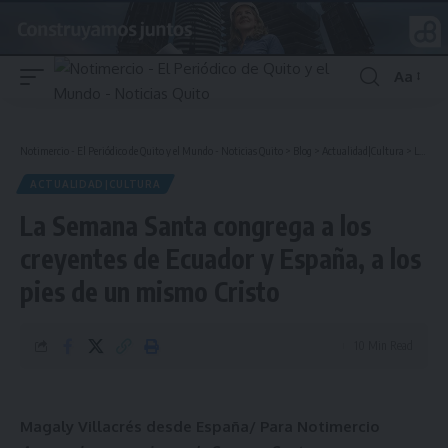
Aa
Font
Resizer
Notimercio - El Periódico de Quito y el Mundo - Noticias Quito
>
Blog
>
Actualidad|Cultura
>
La Semana Santa congrega a los creyentes de Ecuador y España, a los pies de un mismo Cristo
ACTUALIDAD|CULTURA
La Semana Santa congrega a los
creyentes de Ecuador y España, a los
pies de un mismo Cristo
10 Min Read
Magaly Villacrés desde España/ Para Notimercio