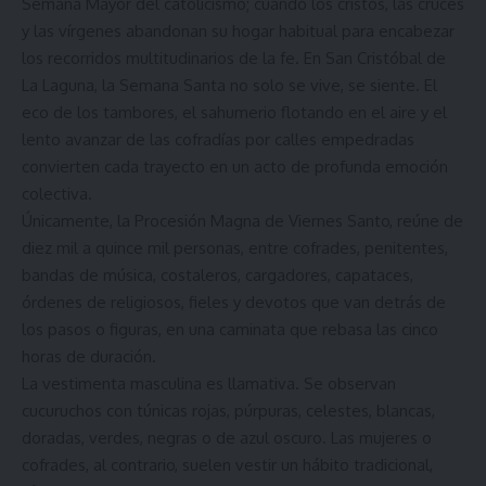
Semana Mayor del catolicismo; cuando los cristos, las cruces
y las vírgenes abandonan su hogar habitual para encabezar
los recorridos multitudinarios de la fe. En San Cristóbal de
La Laguna, la Semana Santa no solo se vive, se siente. El
eco de los tambores, el sahumerio flotando en el aire y el
lento avanzar de las cofradías por calles empedradas
convierten cada trayecto en un acto de profunda emoción
colectiva.
Únicamente, la Procesión Magna de Viernes Santo, reúne de
diez mil a quince mil personas, entre cofrades, penitentes,
bandas de música, costaleros, cargadores, capataces,
órdenes de religiosos, fieles y devotos que van detrás de
los pasos o figuras, en una caminata que rebasa las cinco
horas de duración.
La vestimenta masculina es llamativa. Se observan
cucuruchos con túnicas rojas, púrpuras, celestes, blancas,
doradas, verdes, negras o de azul oscuro. Las mujeres o
cofrades, al contrario, suelen vestir un hábito tradicional,