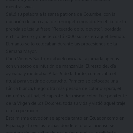
mientras viva.
Selló su palabra a la santa patrona de Columbe, con la
donación de una capa de terciopelo morado. En el filo de la
prenda se leía la frase “Recuerdo de tu devoto”, bordada
en hilo de oro, y que le costó 3000 sucres en aquel tiempo.
El manto se lo colocaban durante las procesiones de la
Semana Mayor.
Cada Viernes Santo, mi abuelo iniciaba la jornada apenas
con un sorbo de infusión de manzanilla. El resto del día
ayunaba y meditaba. A las 5 de la tarde, comenzaba el
ritual para vestir de cucurucho. Primero se colocaba una
túnica blanca, luego otra más pesada de color púrpura, el
cinturón y al final, el capirote del mismo color. Fue penitente
de la Virgen de los Dolores, toda su vida y vistió aquel traje
el día que murió.
Esta misma devoción se aprecia tanto en Ecuador como en
España, justo en las fechas donde el olor a incienso se
apodera de las calles de cualquier pueblito, localidad o