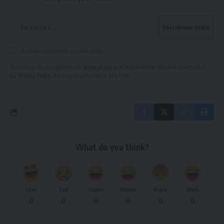
He leído los términos y condiciones.
By signing up, you agree to our
Terms of Use
and acknowledge the data practices in
our
Privacy Policy
. You may unsubscribe at any time.
What do you think?
Love
Sad
Happy
Sleepy
Angry
Wink
0
0
0
0
0
0