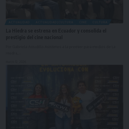
ACTUALIDAD
ACTUALIDAD|CULTURA
CINE
CULTURA
La Hiedra se estrena en Ecuador y consolida el
prestigio del cine nacional
Por Gabriela Astudillo Asistimos a la premier para medios de La
Hiedra,…
marzo 12, 2026