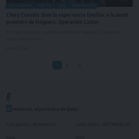
ACTUALIDAD
AUTOS
CINE
INNOVACIÓN
Chery Ecuador lleva la experiencia familiar a la avant
premiere de Hoppers: Operación Castor
Por Gaby Astudillo La avant premiere de Hoppers: Operación
Castor se convirtió…
marzo 12, 2026
1
2
//
N
otimercio, el periódico de Quito
Categorías – Notimercio
Links útiles – NOTIMERCIO
Inicio
Inicio