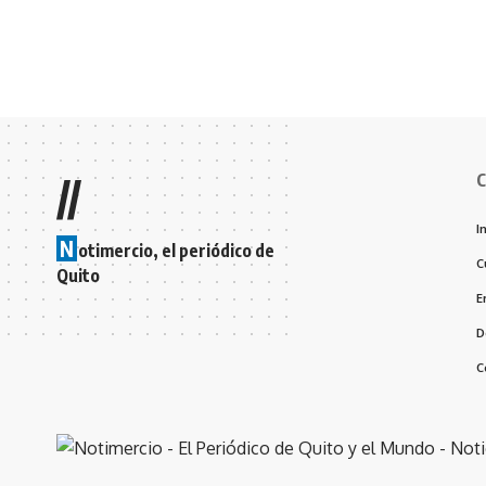
C
//
I
N
otimercio, el periódico de
C
Quito
E
D
C