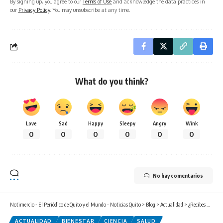
By signing up, you agree to our
Terms of Use
and acknowledge the data practices in
our
Privacy Policy
. You may unsubscribe at any time.
What do you think?
Love
Sad
Happy
Sleepy
Angry
Wink
0
0
0
0
0
0
No hay comentarios
Notimercio - El Periódico de Quito y el Mundo - Noticias Quito
>
Blog
>
Actualidad
>
¿Recibes más radiación en un avión o en una radiografía?
ACTUALIDAD
BIENESTAR
CIENCIA
SALUD