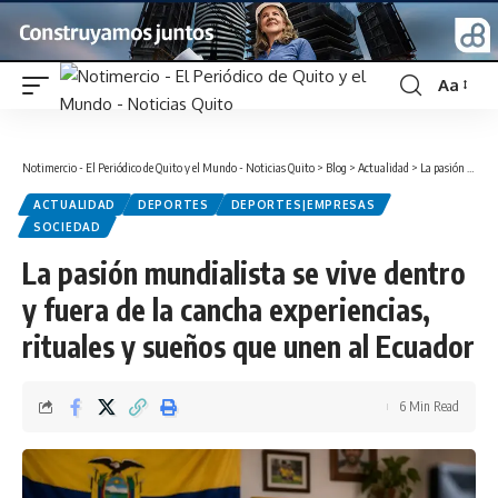
Aa
Font
Resizer
Notimercio - El Periódico de Quito y el Mundo - Noticias Quito
>
Blog
>
Actualidad
>
La pasión mundialista se vive dentro y fuera de la cancha experiencias, rituales y sueños que unen al Ecuador
ACTUALIDAD
DEPORTES
DEPORTES|EMPRESAS
SOCIEDAD
La pasión mundialista se vive dentro
y fuera de la cancha experiencias,
rituales y sueños que unen al Ecuador
6 Min Read