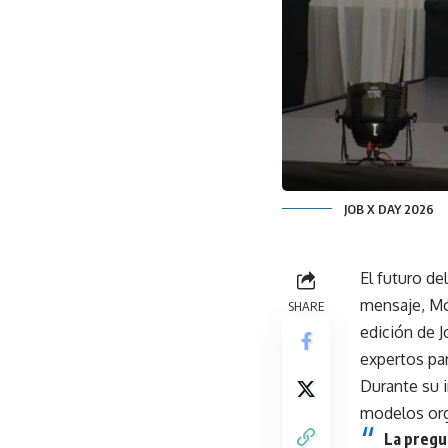
JOB X DAY 2026
El futuro de
mensaje, Mó
SHARE
edición de J
expertos par
Durante su in
modelos org
La pregun