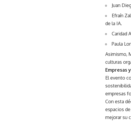
Juan Dieg
Efraín Za
de la IA.
Caridad A
Paula Lon
Asimismo, M
culturas org
Empresas y
El evento co
sostenibilid
empresas fo
Con esta dé
espacios de 
mejorar su c