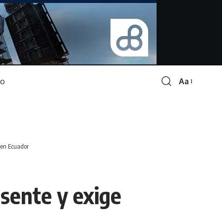
Aa
Font
Resizer
e en Ecuador
esente y exige