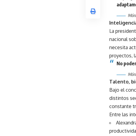
adaptamo
Móni
Inteligenci
La presiden
nacional sob
necesita ac
proyectos, l
No podem
Móni
Talento, bi
Bajo el conc
distintos s
constante t
Entre las in
Alexandra
productivida