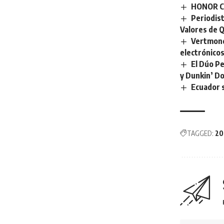
HONOR Cu
Periodist
Valores de Q
Vertmonde
electrónico
El Dúo Pe
y Dunkin’ D
Ecuador s
TAGGED:
20