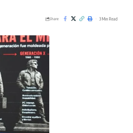
3 Min Read
Share