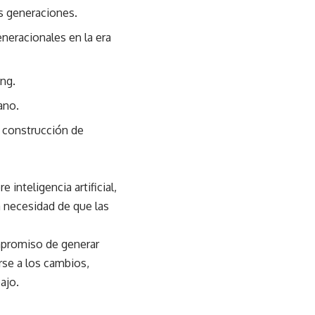
as generaciones.
neracionales en la era
ing.
ano.
a construcción de
inteligencia artificial,
a necesidad de que las
mpromiso de generar
rse a los cambios,
ajo.