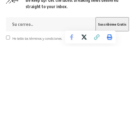
Be keep up! Get the latest breaking news delivered
straight to your inbox.
He leído los términos y condiciones.
By signing up, you agree to our
Terms of Use
and acknowledge the data practices in
our
Privacy Policy
. You may unsubscribe at any time.
What do you think?
Love
Sad
Happy
Sleepy
Angry
Wink
0
0
0
0
0
0