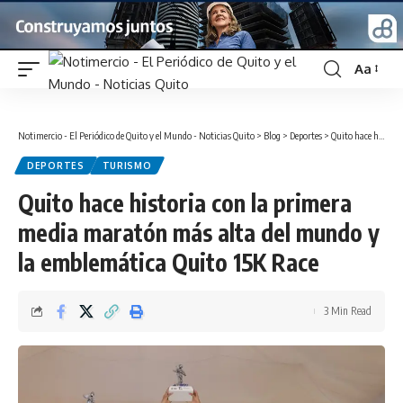
Aa
Font
Resizer
Notimercio - El Periódico de Quito y el Mundo - Noticias Quito
>
Blog
>
Deportes
>
Quito hace historia con la primera media maratón más alta del mundo y la emblemática Quito 15K Race
DEPORTES
TURISMO
Quito hace historia con la primera
media maratón más alta del mundo y
la emblemática Quito 15K Race
3 Min Read