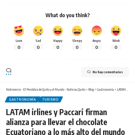
What do you think?
Love
Sad
Happy
Sleepy
Angry
Wink
0
0
0
0
0
0
No hay comentarios
Notimercio - El Periódico de Quito y el Mundo - Noticias Quito
>
Blog
>
Gastronomía
>
LATAM irlines y Paccari firman alianza para llevar el chocolate Ecuatoriano a lo más alto del mundo
GASTRONOMÍA
TURISMO
LATAM irlines y Paccari firman
alianza para llevar el chocolate
Ecuatoriano a lo más alto del mundo