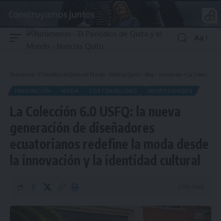
Aa
Font
Resizer
Notimercio - El Periódico de Quito y el Mundo - Noticias Quito
>
Blog
>
Innovación
>
La Colección 6.0 USFQ: la nueva generación de diseñadores ecuatorianos redefine la moda desde la innovación y la identidad cultural
INNOVACIÓN
MODA
SOSTENIBILIDAD
UNIVERSIDADES
La Colección 6.0 USFQ: la nueva
generación de diseñadores
ecuatorianos redefine la moda desde
la innovación y la identidad cultural
3 Min Read