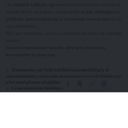
Los
HONOR CuBuds
representan una evolución clara en el
mundo de los wearables, combinando
audio, inteligencia
artificial, personalización y contenido interactivo
en un
solo dispositivo.
Más que audífonos, son una extensión del estilo de vida del
usuario:
no solo reproducen sonido, sino que muestran,
acompañan y conectan.
El motorola razr fold redefine la productividad y el
entretenimiento, marcando una nueva era para la familia razr
y los smartphones plegables
La vacunación no termina en la infancia: qué vacunas
necesitamos a lo largo de la vida
Xiaomi amplía su portafolio AIoT con soluciones que
abarcan movilidad, wearables y esenciales para el día a día
Graphisoft integra la restauración patrimonial con
innovación tecnológica
Motorola lanza el motorola edge 70 en Ecuador: diseño