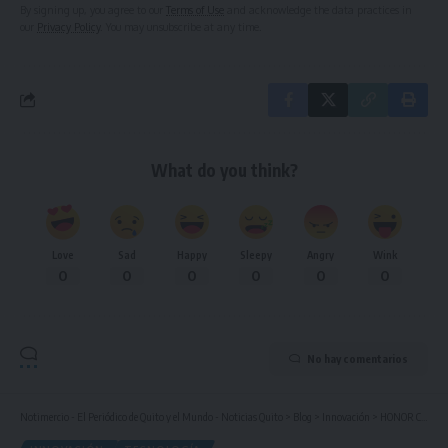
By signing up, you agree to our
Terms of Use
and acknowledge the data practices in
our
Privacy Policy
. You may unsubscribe at any time.
What do you think?
Love
Sad
Happy
Sleepy
Angry
Wink
0
0
0
0
0
0
No hay comentarios
Notimercio - El Periódico de Quito y el Mundo - Noticias Quito
>
Blog
>
Innovación
>
HONOR CuBuds: los audífonos con pantalla que revolucionan el mercado de wearables