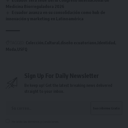
Ecuador será sede del III Congreso Internacional de
Medicina Biorreguladora 2026
Ecuador avanza en su consolidación como hub de
innovación y marketing en Latinoamérica
TAGGED:
Colección
Cultural
diseño ecuatoriano
Identidad
Moda
USFQ
Sign Up For Daily Newsletter
Be keep up! Get the latest breaking news delivered
straight to your inbox.
He leído los términos y condiciones.