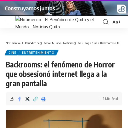
Aa
Font
Resizer
Notimercio - El Periódico de Quito y el Mundo - Noticias Quito
>
Blog
>
Cine
>
Backrooms: el fenómeno de Horror que obsesionó internet llega a la gran pantalla
CINE
ENTRETENIMIENTO
Backrooms: el fenómeno de Horror
que obsesionó internet llega a la
gran pantalla
2 Min Read