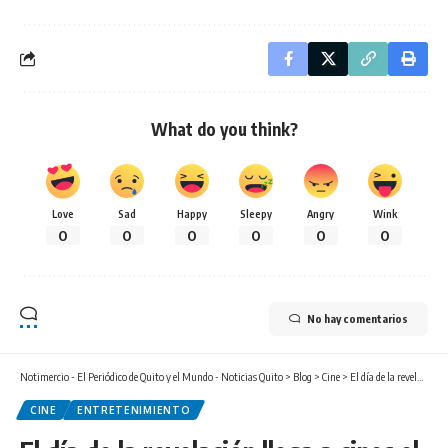
What do you think?
Love
Sad
Happy
Sleepy
Angry
Wink
0
0
0
0
0
0
No hay comentarios
Notimercio - El Periódico de Quito y el Mundo - Noticias Quito
>
Blog
>
Cine
>
El día de la revelación llega a cines el 11 de junio con el regreso de Steven Spielberg a la ciencia ficción
CINE
ENTRETENIMIENTO