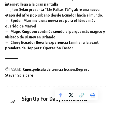
internet llega a la gran pantalla
Jhon Dylan presenta “Me Faltas Tú” y abre una nueva
etapa del afro pop urbano desde Ecuador hacia el mundo.
Spider-Man inicia una nueva era para el héroe más
querido de Marvel
Magic Kingdom continúa siendo el parque más mágico y
visitado de Disney en Orlando
Chery Ecuador lleva la experiencia familiar a la avant
premiere de Hoppers: Operación Castor
TAGGED:
Cines
película de ciencia ficción
Regreso
Steven Spielberg
Sign Up For Daily Newsletter
Be keep up! Get the latest breaking news delivered
straight to your inbox.