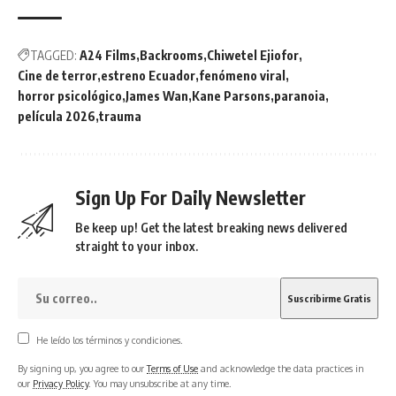
TAGGED:
A24 Films
Backrooms
Chiwetel Ejiofor
Cine de terror
estreno Ecuador
fenómeno viral
horror psicológico
James Wan
Kane Parsons
paranoia
película 2026
trauma
Sign Up For Daily Newsletter
Be keep up! Get the latest breaking news delivered
straight to your inbox.
He leído los términos y condiciones.
By signing up, you agree to our
Terms of Use
and acknowledge the data practices in
our
Privacy Policy
. You may unsubscribe at any time.