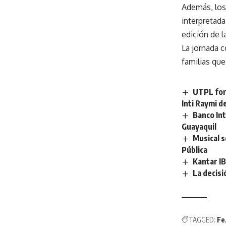
Además, los
interpretada
edición de l
La jornada c
familias que
UTPL fort
Inti Raymi d
Banco In
Guayaquil
Musical s
Pública
Kantar IB
La decis
TAGGED:
Fe