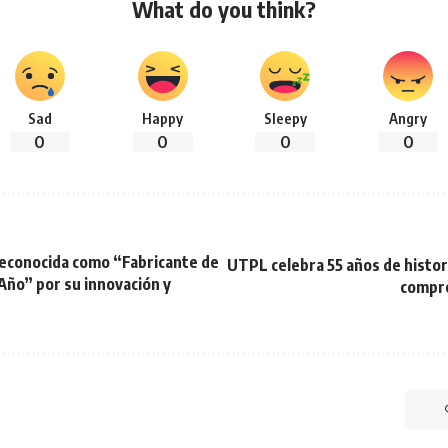
What do you think?
Sad
Happy
Sleepy
Angry
0
0
0
0
reconocida como “Fabricante de
UTPL celebra 55 años de histor
Año” por su innovación y
compro