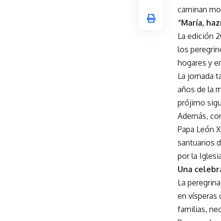
caminan movi
“María, ha
La edición 
los peregrin
hogares y en
La jornada 
años de la m
prójimo sigu
Además, con
Papa León XI
santuarios 
por la Iglesi
Una celebra
La peregrina
en vísperas 
familias, n