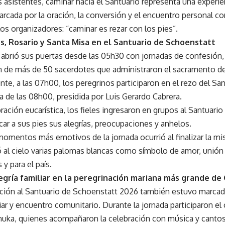
asistentes, caminar hacia el Santuario representa una experien
arcada por la oración, la conversión y el encuentro personal 
os organizadores: “caminar es rezar con los pies”.
s, Rosario y Santa Misa en el Santuario de Schoenstatt
o abrió sus puertas desde las 05h30 con jornadas de confesión
n de más de 50 sacerdotes que administraron el sacramento de 
te, a las 07h00, los peregrinos participaron en el rezo del Sa
a de las 08h00, presidida por Luis Gerardo Cabrera.
bración eucarística, los fieles ingresaron en grupos al Santuario p
car a sus pies sus alegrías, preocupaciones y anhelos.
omentos más emotivos de la jornada ocurrió al finalizar la mi
ó al cielo varias palomas blancas como símbolo de amor, unión y
 y para el país.
egría familiar en la peregrinación mariana más grande de
ación al Santuario de Schoenstatt 2026 también estuvo marca
liar y encuentro comunitario. Durante la jornada participaron e
nuka, quienes acompañaron la celebración con música y cantos 