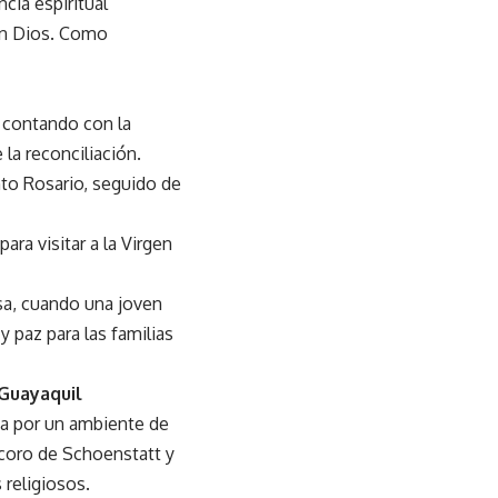
cia espiritual
con Dios. Como
, contando con la
la reconciliación.
nto Rosario, seguido de
ara visitar a la Virgen
sa, cuando una joven
 paz para las familias
 Guayaquil
da por un ambiente de
l coro de Schoenstatt y
religiosos.