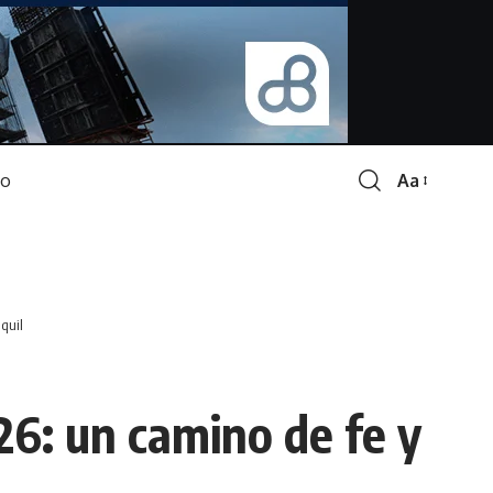
Aa
Font
Resizer
quil
26: un camino de fe y