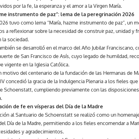
dos por la fe, la esperanza y el amor a la Virgen María.
zme instrumento de paz”: lema de la peregrinación 2026
2026 tuvo como lema “María, hazme instrumento de paz”, un me
os a reflexionar sobre la necesidad de construir paz, unidad y f
 la sociedad.
también se desarrolló en el marco del Año Jubilar Franciscano
uerte de San Francisco de Asís, cuyo legado de humildad, reco
e vigente en la Iglesia Católica.
 motivo del centenario de la fundación de las Hermanas de Ma
V concedió la gracia de la Indulgencia Plenaria a los fieles que
de Schoenstatt, cumpliendo previamente con las disposiciones 
a.
ción de fe en vísperas del Día de la Madre
ción al Santuario de Schoenstatt se realizó como un homenaje 
del Día de la Madre, permitiendo a los fieles encomendar a Mar
ecesidades y agradecimientos.