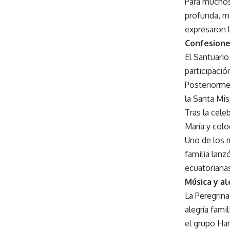
Para muchos 
profunda, m
expresaron l
Confesione
El Santuari
participació
Posteriormen
la Santa Mis
Tras la cele
María y colo
Uno de los m
familia lanz
ecuatorianas
Música y al
La Peregrin
alegría fami
el grupo Ha