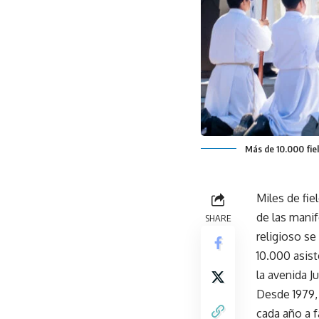
Más de 10.000 fiel
Miles de fie
de las mani
SHARE
religioso se
10.000 asis
la avenida 
Desde 1979, 
cada año a f