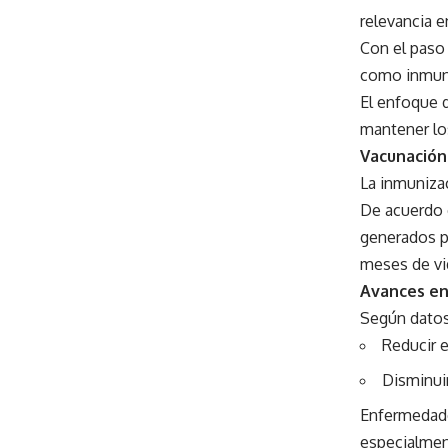
relevancia e
Con el paso
como inmuno
El enfoque 
mantener lo
Vacunación
La inmuniza
De acuerdo 
generados po
meses de vi
Avances en
Según datos
Reducir 
Disminuir
Enfermedades
especialmen