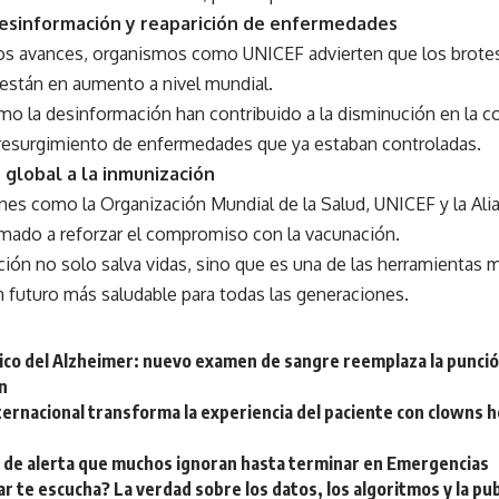
desinformación y reaparición de enfermedades
los avances, organismos como UNICEF advierten que los brot
 están en aumento a nivel mundial.
o la desinformación han contribuido a la disminución en la co
 resurgimiento de enfermedades que ya estaban controladas.
 global a la inmunización
nes como la Organización Mundial de la Salud, UNICEF y la Ali
amado a reforzar el compromiso con la vacunación.
ión no solo salva vidas, sino que es una de las herramientas m
n futuro más saludable para todas las generaciones.
ico del Alzheimer: nuevo examen de sangre reemplaza la punció
n
nternacional transforma la experiencia del paciente con clowns 
s de alerta que muchos ignoran hasta terminar en Emergencias
ar te escucha? La verdad sobre los datos, los algoritmos y la pub