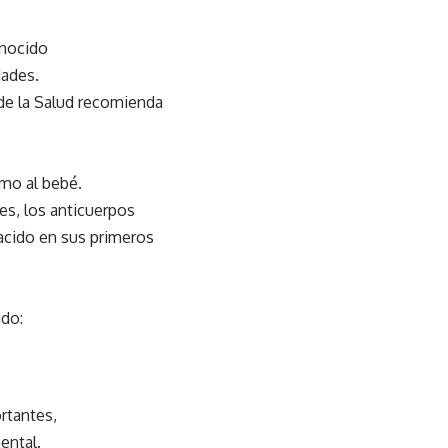
onocido
ades.
de la Salud recomienda
omo al bebé.
es, los anticuerpos
nacido en sus primeros
ado:
rtantes,
ental.