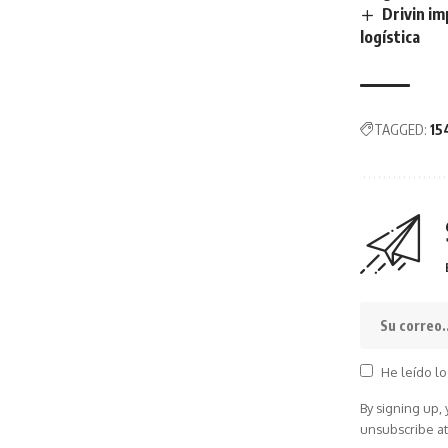
Drivin im
logística
TAGGED:
15
He leído lo
By signing up,
unsubscribe at