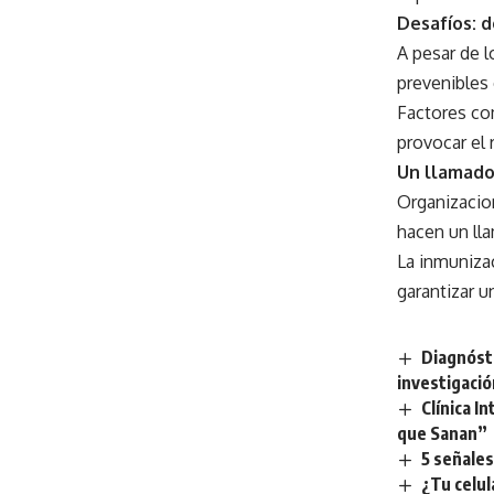
Desafíos: 
A pesar de 
prevenibles
Factores com
provocar el
Un llamado
Organizacio
hacen un ll
La inmunizac
garantizar u
Diagnóst
investigació
Clínica I
que Sanan”
5 señale
¿Tu celul