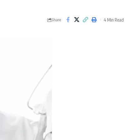
4 Min Read
Share