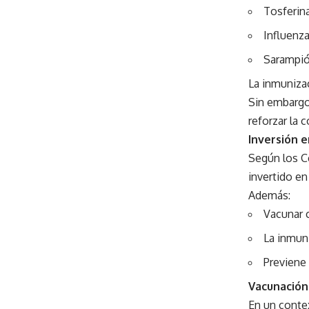
Tosferin
Influenz
Sarampi
La inmunizac
Sin embargo
reforzar la 
Inversión e
Según los C
invertido en
Además:
Vacunar 
La inmuni
Previene 
Vacunación 
En un conte