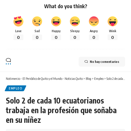
What do you think?
Love
Sad
Happy
Sleepy
Angry
Wink
0
0
0
0
0
0
No hay comentarios
Notimercio - El Periódico de Quito y el Mundo - Noticias Quito
>
Blog
>
Empleo
>
Solo 2 de cada 10 ecuatorianos trabaja en la profesión que soñaba en su niñez
EMPLEO
Solo 2 de cada 10 ecuatorianos
trabaja en la profesión que soñaba
en su niñez