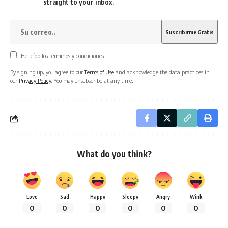
straight to your inbox.
He leído los términos y condiciones.
By signing up, you agree to our
Terms of Use
and acknowledge the data practices in
our
Privacy Policy
. You may unsubscribe at any time.
What do you think?
Love
Sad
Happy
Sleepy
Angry
Wink
0
0
0
0
0
0