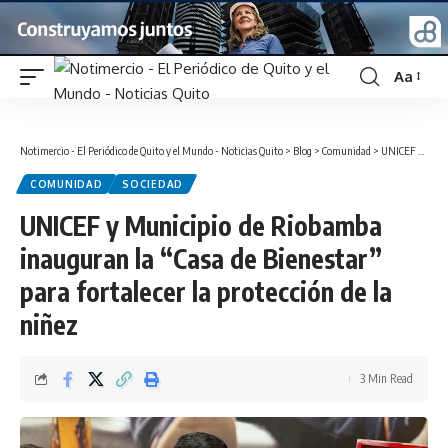
Aa
Font
Resizer
Notimercio - El Periódico de Quito y el Mundo - Noticias Quito
>
Blog
>
Comunidad
>
UNICEF y Municipio de Riobamba inauguran la “Casa de Bienestar” para fortalecer la protección de la niñez
COMUNIDAD
SOCIEDAD
UNICEF y Municipio de Riobamba
inauguran la “Casa de Bienestar”
para fortalecer la protección de la
niñez
3 Min Read