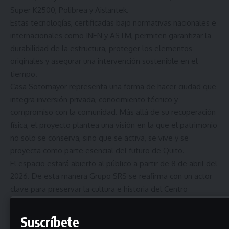
Super K2500, Polibrea y Aislantek.
Estas tecnologías, certificadas bajo normativas nacionales e
internacionales como INEN y ASTM, permiten garantizar la
durabilidad de la estructura, proteger los elementos
originales y asegurar una intervención sostenible en el
tiempo.
Casa Sotomayor representa una forma de hacer ciudad que
integra inversión privada, conocimiento técnico y
compromiso con la comunidad. Más allá de su recuperación
física, el proyecto plantea una visión en la que el patrimonio
no solo se conserva, sino que se activa, se vive y se
proyecta como parte esencial del futuro de Quito.
El espacio estará abierto al público a partir de 8 de abril del
2026. De esta manera Grupo SRS se reafirma con un actor
clave para preservar la cultura e historia del Centro
Histórico de Quito.
Suscríbete
Universidad UTE presenta concierto gratuito de Riccardo