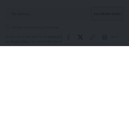
He leído los términos y condiciones.
By signing up, you agree to our
Terms of Use
and acknowledge the data practices in
our
Privacy Policy
. You may unsubscribe at any time.
What do you think?
Love
Sad
Happy
Sleepy
Angry
Wink
0
0
0
0
0
0