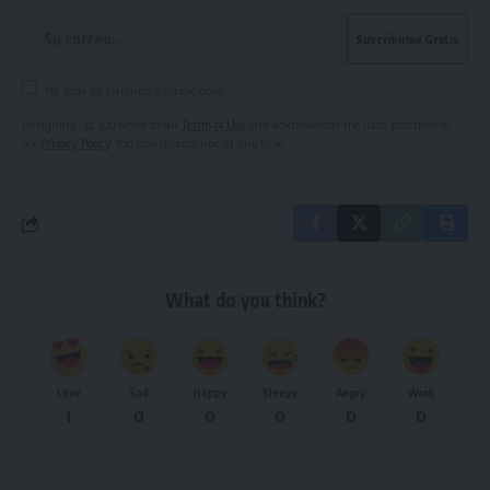
He leído los términos y condiciones.
By signing up, you agree to our
Terms of Use
and acknowledge the data practices in
our
Privacy Policy
. You may unsubscribe at any time.
What do you think?
Love
Sad
Happy
Sleepy
Angry
Wink
1
0
0
0
0
0