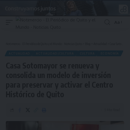
Aa
Font
Resizer
Notimercio - El Periódico de Quito y el Mundo - Noticias Quito
>
Blog
>
Actualidad
>
Casa Sotomayor se renueva y consolida un modelo de inversión para preservar y activar el Centro Histórico de Quito
ACTUALIDAD
ACTUALIDAD|CULTURA
CULTURA
ECONOMÍA
Casa Sotomayor se renueva y
consolida un modelo de inversión
para preservar y activar el Centro
Histórico de Quito
5 Min Read