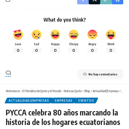
What do you think?
Love
Sad
Happy
Sleepy
Angry
Wink
0
0
0
0
0
0
No hay comentarios
Notimercio - El Periódico de Quito y el Mundo - Noticias Quito
>
Blog
>
Actualidad|Empresas
>
PYCCA 
ACTUALIDAD|EMPRESAS
EMPRESAS
EVENTOS
PYCCA celebra 80 años marcando la
historia de los hogares ecuatorianos