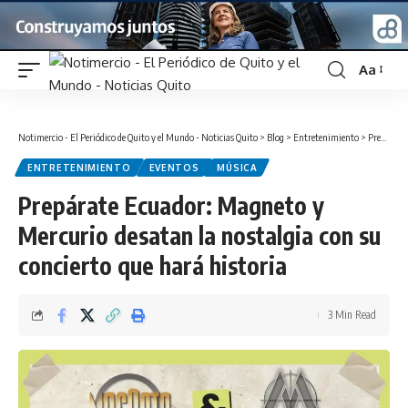
Aa
Font
Resizer
Notimercio - El Periódico de Quito y el Mundo - Noticias Quito
>
Blog
>
Entretenimiento
>
Prepárate Ecuador: Magneto y Mercurio desatan la nostalgia con su concierto que hará historia
ENTRETENIMIENTO
EVENTOS
MÚSICA
Prepárate Ecuador: Magneto y
Mercurio desatan la nostalgia con su
concierto que hará historia
3 Min Read