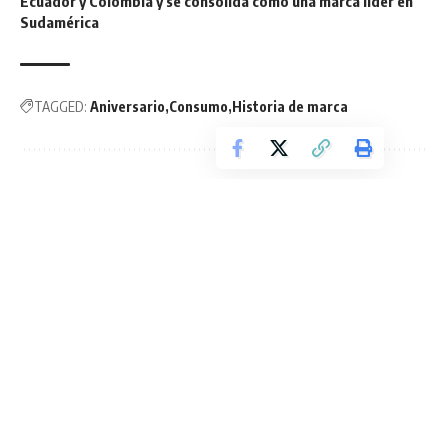
Ecuador y Colombia y se consolida como una marca líder en
Sudamérica
TAGGED:
Aniversario
Consumo
Historia de marca
Sign Up For Daily Newsletter
Be keep up! Get the latest breaking news delivered
straight to your inbox.
He leído los términos y condiciones.
By signing up, you agree to our
Terms of Use
and acknowledge the data practices in
our
Privacy Policy
. You may unsubscribe at any time.