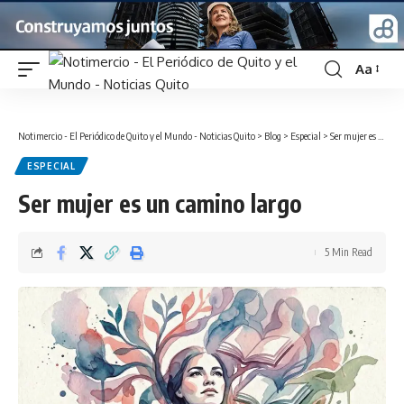
Aa
Font
Resizer
Notimercio - El Periódico de Quito y el Mundo - Noticias Quito
>
Blog
>
Especial
>
Ser mujer es un camino largo
ESPECIAL
Ser mujer es un camino largo
5 Min Read