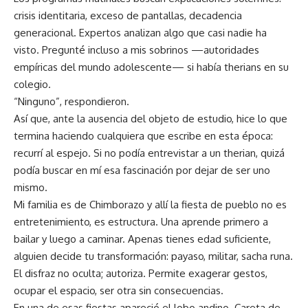
crisis identitaria, exceso de pantallas, decadencia
generacional. Expertos analizan algo que casi nadie ha
visto. Pregunté incluso a mis sobrinos —autoridades
empíricas del mundo adolescente— si había therians en su
colegio.
“Ninguno”, respondieron.
Así que, ante la ausencia del objeto de estudio, hice lo que
termina haciendo cualquiera que escribe en esta época:
recurrí al espejo. Si no podía entrevistar a un therian, quizá
podía buscar en mí esa fascinación por dejar de ser uno
mismo.
Mi familia es de Chimborazo y allí la fiesta de pueblo no es
entretenimiento, es estructura. Una aprende primero a
bailar y luego a caminar. Apenas tienes edad suficiente,
alguien decide tu transformación: payaso, militar, sacha runa.
El disfraz no oculta; autoriza. Permite exagerar gestos,
ocupar el espacio, ser otra sin consecuencias.
En una de esas fiestas apareció el lobo andino. Careta de