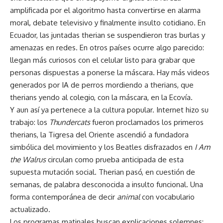
amplificada por el algoritmo hasta convertirse en alarma
moral, debate televisivo y finalmente insulto cotidiano. En
Ecuador, las juntadas therian se suspendieron tras burlas y
amenazas en redes. En otros países ocurre algo parecido:
llegan más curiosos con el celular listo para grabar que
personas dispuestas a ponerse la máscara. Hay más videos
generados por IA de perros mordiendo a therians, que
therians yendo al colegio, con la máscara, en la Ecovía.
Y aun así ya pertenece a la cultura popular. Internet hizo su
trabajo: los
Thundercats
fueron proclamados los primeros
therians, la Tigresa del Oriente ascendió a fundadora
simbólica del movimiento y los Beatles disfrazados en
I Am
the Walrus
circulan como prueba anticipada de esta
supuesta mutación social. Therian pasó, en cuestión de
semanas, de palabra desconocida a insulto funcional. Una
forma contemporánea de decir
animal
con vocabulario
actualizado.
Los programas matinales buscan explicaciones solemnes: