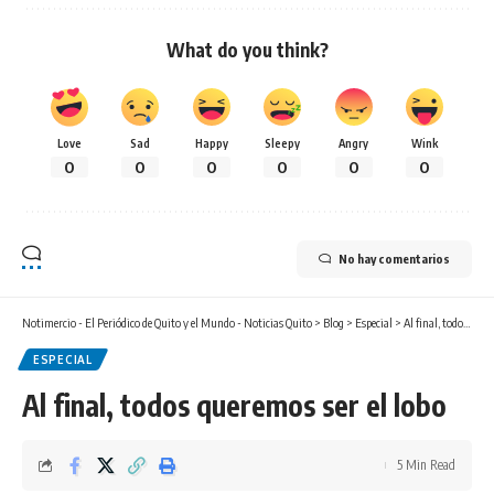
What do you think?
Love
Sad
Happy
Sleepy
Angry
Wink
0
0
0
0
0
0
No hay comentarios
Notimercio - El Periódico de Quito y el Mundo - Noticias Quito
>
Blog
>
Especial
>
Al final, todos queremos ser el lobo
ESPECIAL
Al final, todos queremos ser el lobo
5 Min Read