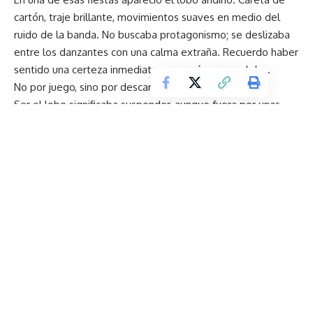
cartón, traje brillante, movimientos suaves en medio del
ruido de la banda. No buscaba protagonismo; se deslizaba
entre los danzantes con una calma extraña. Recuerdo haber
sentido una certeza inmediata: yo quería ser ese lobo.
No por juego, sino por descanso.
Ser el lobo significaba suspender, aunque fuera por unas
horas, la vigilancia constante sobre el cuerpo, el carácter, la
normalidad. Bajo la máscara, la rareza dejaba de ser
defecto y se convertía en personaje. Lo que normalmente
se reprime encontraba un lenguaje aceptado.
El antropólogo Patricio Guerrero Arias sostiene que la fiesta
popular es una lucha de sentidos, un espacio donde se
negocian identidades y resistencias. La máscara no evade la
realidad: la discute. Y Michel Foucault recordaba que donde
existe poder aparece, también, la resistencia.
Tal vez ahí esté la incomodidad que producen los therians.
No en que alguien camine como animal, sino en que lo haga